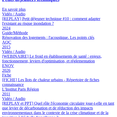
En savoir plus
Vidéo / Audio
[REPLAY] Petit déjeuner technique #10 : comment adapter
l'existant au risque inondation ?
2024
Guide/Méthode
Rénovation des logements : l'acoustique. Les points clés
AQC
2015
Vidéo / Audio
[WEBINAIRE] Le froid en établissements de santé : enjeux,
fonctionnement, leviers d'optimisation, et réglementation
ENOV
2026
Fiche
[FICHE] Les îlots de chaleur urbains - Répertoire de fiches
connaissance
L'Institut Paris Région
2011
Vidéo / Audio
[REPLAY et PPT] Quel rôle l'économie circulaire joue-t-elle en tant
que levier de décarbonation et de réduction des impacts
environnementaux dans le contexte de la crise climatique et de la