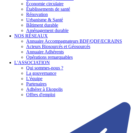
Économie circulaire
Établissements de santé
Rénovation
Urbanisme & Santé
Bâtiment durable
Aménagement durable
NOS RÉSEAUX
Annuaire Accompagnateurs BDF/QDF/ECRAINS
Acteurs Biosourcés et Géosourcés
Annuaire Adhérents
Opérations remarquables
L'ASSOCIATION
Qui sommes-nous ?
La gouvernance
L'équipe
Partenaires
Adhérer à Ekopolis
Offres d'emploi