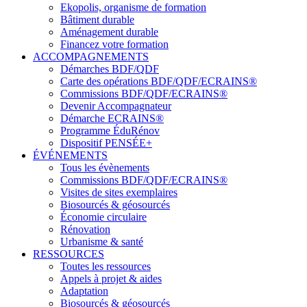
Ekopolis, organisme de formation
Bâtiment durable
Aménagement durable
Financez votre formation
ACCOMPAGNEMENTS
Démarches BDF/QDF
Carte des opérations BDF/QDF/ECRAINS®
Commissions BDF/QDF/ECRAINS®
Devenir Accompagnateur
Démarche ECRAINS®
Programme ÉduRénov
Dispositif PENSÉE+
ÉVÉNEMENTS
Tous les évènements
Commissions BDF/QDF/ECRAINS®
Visites de sites exemplaires
Biosourcés & géosourcés
Économie circulaire
Rénovation
Urbanisme & santé
RESSOURCES
Toutes les ressources
Appels à projet & aides
Adaptation
Biosourcés & géosourcés