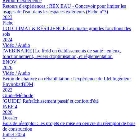
Retour d'expérience
Retours d'expériences : REX EAU - Concevoir pour limiter les
usages de l'eau dans les espaces extérieurs (Fiche n°3)
2023
Fiche
LOI CLIMAT & RÉSILIENCE Les quatre grandes fonctions des
sols
2024
Vidéo / Audio
[WEBINAIRE] Le froid en établissements de santé : enjeux,
fonctionnement, leviers d'optimisation, et réglementation
ENOV
2026
Vidéo / Audio
Béton de chanvre en réhabilitation : l'expérience de LM Ingénieur
EnvirobatBDM
2022
Guide/Méthode
[GUIDE] Rafraîchissement passif et confort d'été
INEF 4
2020
Dossier
Bois de réemploi : les projets de mise en oeuvre du réemploi de bois
de construction
Juillet 2024