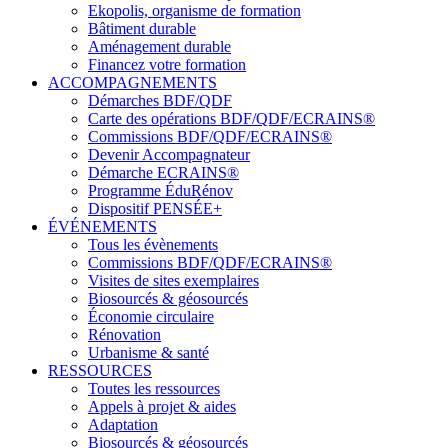
Ekopolis, organisme de formation
Bâtiment durable
Aménagement durable
Financez votre formation
ACCOMPAGNEMENTS
Démarches BDF/QDF
Carte des opérations BDF/QDF/ECRAINS®
Commissions BDF/QDF/ECRAINS®
Devenir Accompagnateur
Démarche ECRAINS®
Programme ÉduRénov
Dispositif PENSÉE+
ÉVÉNEMENTS
Tous les évènements
Commissions BDF/QDF/ECRAINS®
Visites de sites exemplaires
Biosourcés & géosourcés
Économie circulaire
Rénovation
Urbanisme & santé
RESSOURCES
Toutes les ressources
Appels à projet & aides
Adaptation
Biosourcés & géosourcés