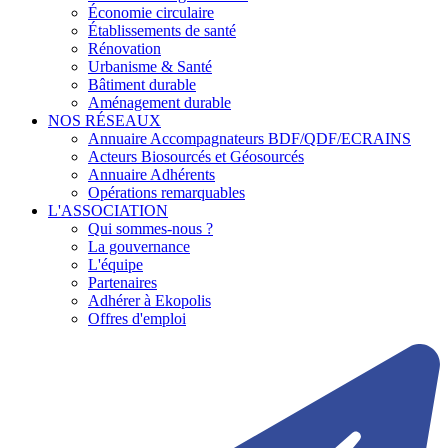
Économie circulaire
Établissements de santé
Rénovation
Urbanisme & Santé
Bâtiment durable
Aménagement durable
NOS RÉSEAUX
Annuaire Accompagnateurs BDF/QDF/ECRAINS
Acteurs Biosourcés et Géosourcés
Annuaire Adhérents
Opérations remarquables
L'ASSOCIATION
Qui sommes-nous ?
La gouvernance
L'équipe
Partenaires
Adhérer à Ekopolis
Offres d'emploi