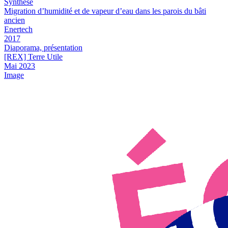
Synthèse
Migration d’humidité et de vapeur d’eau dans les parois du bâti
ancien
Enertech
2017
Diaporama, présentation
[REX] Terre Utile
Mai 2023
Image