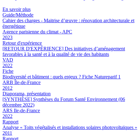
En savoir plus
Guide/Méthode
Cahier des charges - Maitrise d’œuvre : rénovation architecturale et
énergétique
Agence parisienne du climat - APC
2023
Retour d'expérience
[RETOUR D'EXPÉRIENCE] Des initiatives d’aménagement
favorables à la santé et à la qualité de vie des habitants
VAD
2022
Fiche
Biodiversité et bâtiment : quels enjeux ? Fiche Natureparif 1
ARB Île-de-France
2012
Diaporama, présentation
[SYNTHÈSE] Synthèses du Forum Santé Environnement (06
décembre 2022)
ARS Ile-de-France
2022
Rapport
Analyse « Toits végétalisés et installations solaires photovoltaïques »
2011
Rapport