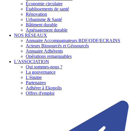
Économie circulaire
Établissements de santé
Rénovation
Urbanisme & Santé
Bâtiment durable
Aménagement durable
NOS RÉSEAUX
Annuaire Accompagnateurs BDF/QDF/ECRAINS
Acteurs Biosourcés et Géosourcés
Annuaire Adhérents
Opérations remarquables
L'ASSOCIATION
Qui sommes-nous ?
La gouvernance
L'équipe
Partenaires
Adhérer à Ekopolis
Offres d'emploi