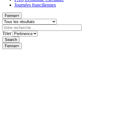
Journées franciliennes
Fermer
×
Trier
Fermer
×