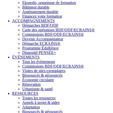
Ekopolis, organisme de formation
Bâtiment durable
Aménagement durable
Financez votre formation
ACCOMPAGNEMENTS
Démarches BDF/QDF
Carte des opérations BDF/QDF/ECRAINS®
Commissions BDF/QDF/ECRAINS®
Devenir Accompagnateur
Démarche ECRAINS®
Programme ÉduRénov
Dispositif PENSÉE+
ÉVÉNEMENTS
Tous les évènements
Commissions BDF/QDF/ECRAINS®
Visites de sites exemplaires
Biosourcés & géosourcés
Économie circulaire
Rénovation
Urbanisme & santé
RESSOURCES
Toutes les ressources
Appels à projet & aides
Adaptation
Biosourcés & géosourcés