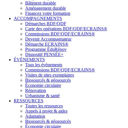
Bâtiment durable
Aménagement durable
Financez votre formation
ACCOMPAGNEMENTS
Démarches BDF/QDF
Carte des opérations BDF/QDF/ECRAINS®
Commissions BDF/QDF/ECRAINS®
Devenir Accompagnateur
Démarche ECRAINS®
Programme ÉduRénov
Dispositif PENSÉE+
ÉVÉNEMENTS
Tous les évènements
Commissions BDF/QDF/ECRAINS®
Visites de sites exemplaires
Biosourcés & géosourcés
Économie circulaire
Rénovation
Urbanisme & santé
RESSOURCES
Toutes les ressources
Appels à projet & aides
Adaptation
Biosourcés & géosourcés
Économie circulaire