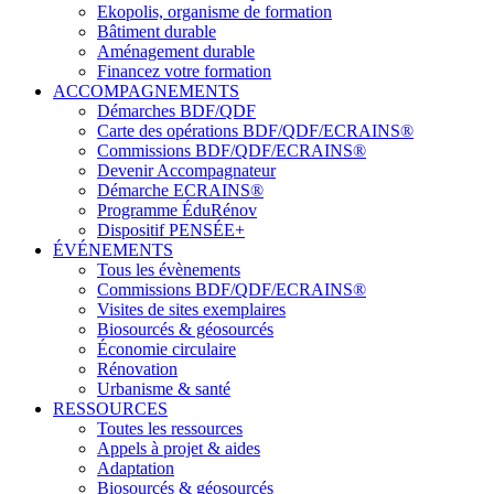
Ekopolis, organisme de formation
Bâtiment durable
Aménagement durable
Financez votre formation
ACCOMPAGNEMENTS
Démarches BDF/QDF
Carte des opérations BDF/QDF/ECRAINS®
Commissions BDF/QDF/ECRAINS®
Devenir Accompagnateur
Démarche ECRAINS®
Programme ÉduRénov
Dispositif PENSÉE+
ÉVÉNEMENTS
Tous les évènements
Commissions BDF/QDF/ECRAINS®
Visites de sites exemplaires
Biosourcés & géosourcés
Économie circulaire
Rénovation
Urbanisme & santé
RESSOURCES
Toutes les ressources
Appels à projet & aides
Adaptation
Biosourcés & géosourcés