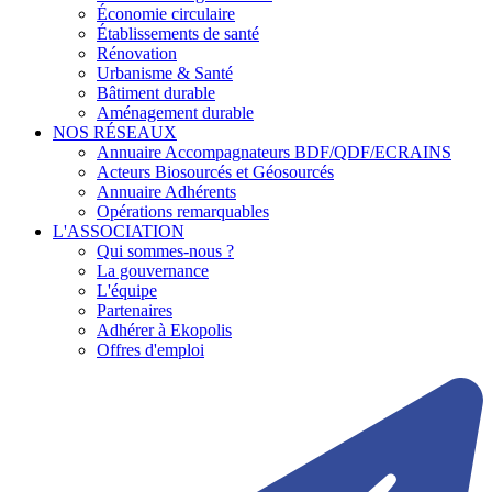
Économie circulaire
Établissements de santé
Rénovation
Urbanisme & Santé
Bâtiment durable
Aménagement durable
NOS RÉSEAUX
Annuaire Accompagnateurs BDF/QDF/ECRAINS
Acteurs Biosourcés et Géosourcés
Annuaire Adhérents
Opérations remarquables
L'ASSOCIATION
Qui sommes-nous ?
La gouvernance
L'équipe
Partenaires
Adhérer à Ekopolis
Offres d'emploi