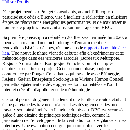
Utiliser l'outils
"Ce projet mené par Pouget Consultants, auquel Effinergie a
participé aux côtés d'Eireno, vise à faciliter la réalisation en plusieurs
étapes de rénovations énergétiques performantes, et de maximiser le
nombre de projets s’inscrivant ainsi sur une trajectoire BBC.
Sa première phase, qui a débuté en 2018 et s'est terminée fin 2020, a
mené à la création d'une méthodologie d'encadrement des
rénovations BBC par étapes, résumé dans le
rapport disponible à ce
lien
. Une nouvelle phase vient de débuter afin d'expérimenter cette
méthodologie dans des territoires associés (Bordeaux Métropole,
Régions Normandie et Bourgogne Franche Comté) et auprès
d'autres partenaires du projet. Cette seconde phase, toujours
coordonnée par Pouget Consultants qui travaille avec Effinergie,
l'Ajena, Gaëtan Brisepierre Sociologue et Viviane Hamon Conseil,
permettra également de développer les fonctionnalités de l'outil
internet créé afin d'appliquer cette méthodologie.
Cet outil permet de générer facilement une feuille de route détaillant
étape par étape les travaux à réaliser. Les désagréments liés aux
travaux sont ainsi limités, et l’atteinte du niveau BBC est sécurisée
grâce à une dizaine de principes techniques-clés, comme la
priorisation de l’enveloppe et de la ventilation ou la vigilance sur les
interfaces. Une évaluation énergétique compatible avec les