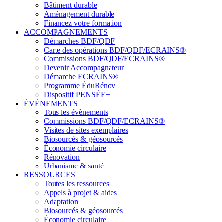
Bâtiment durable
Aménagement durable
Financez votre formation
ACCOMPAGNEMENTS
Démarches BDF/QDF
Carte des opérations BDF/QDF/ECRAINS®
Commissions BDF/QDF/ECRAINS®
Devenir Accompagnateur
Démarche ECRAINS®
Programme ÉduRénov
Dispositif PENSÉE+
ÉVÉNEMENTS
Tous les évènements
Commissions BDF/QDF/ECRAINS®
Visites de sites exemplaires
Biosourcés & géosourcés
Économie circulaire
Rénovation
Urbanisme & santé
RESSOURCES
Toutes les ressources
Appels à projet & aides
Adaptation
Biosourcés & géosourcés
Économie circulaire