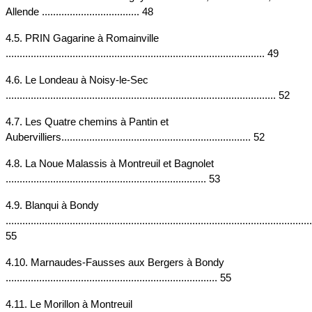
Allende ................................... 48
4.5. PRIN Gagarine à Romainville 
............................................................................................. 49
4.6. Le Londeau à Noisy-le-Sec 
................................................................................................. 52
4.7. Les Quatre chemins à Pantin et 
Aubervilliers.................................................................... 52
4.8. La Noue Malassis à Montreuil et Bagnolet 
........................................................................ 53
4.9. Blanqui à Bondy 
..............................................................................................................
55
4.10. Marnaudes-Fausses aux Bergers à Bondy 
............................................................................ 55
4.11. Le Morillon à Montreuil 