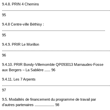
9.4.8. PRIN 4 Chemins 
..............................................................................................................
95
9.4.8 Centre-ville Béthisy : 
......................................................................................................... 
95
9.4.9. PRIR Le Morillon 
.............................................................................................................. 
96
9.4.10. PRIR Bondy-Villemomble QP093013 Marnaudes-Fosse 
aux Bergers – La Sablière ...... 96
9.4.11. Les 7 Arpents 
..............................................................................................................
97
9.5. Modalités de financement du programme de travail par 
d’autres partenaires .................... 98