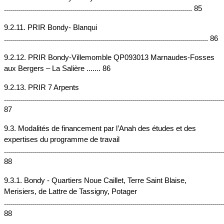
.............................................................................................. 85
9.2.11. PRIR Bondy- Blanqui 
...................................................................................................... 86
9.2.12. PRIR Bondy-Villemomble QP093013 Marnaudes-Fosses 
aux Bergers – La Salière ....... 86
9.2.13. PRIR 7 Arpents 
..............................................................................................................
87
9.3. Modalités de financement par l’Anah des études et des 
expertises du programme de travail 
..............................................................................................................
88
9.3.1. Bondy - Quartiers Noue Caillet, Terre Saint Blaise, 
Merisiers, de Lattre de Tassigny, Potager 
..............................................................................................................
88