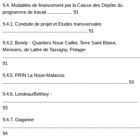
9.4. Modalités de financement par la Caisse des Dépôts du 
programme de travail .................... 91
9.4.1. Conduite de projet et Etudes transversales 
.................................................................... 91
9.4.2. Bondy - Quartiers Noue Caillet, Terre Saint Blaise, 
Merisiers, de Lattre de Tassigny, Potager 
..............................................................................................................
91
9.4.5. PRIN La Noue-Malassis 
.................................................................................................... 93
9.4.6. Londeau/Béthisy : 
............................................................................................................ 
93
9.4.7. Gagarine 
..............................................................................................................
94