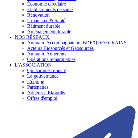
Économie circulaire
Établissements de santé
Rénovation
Urbanisme & Santé
Bâtiment durable
Aménagement durable
NOS RÉSEAUX
Annuaire Accompagnateurs BDF/QDF/ECRAINS
Acteurs Biosourcés et Géosourcés
Annuaire Adhérents
Opérations remarquables
L'ASSOCIATION
Qui sommes-nous ?
La gouvernance
L'équipe
Partenaires
Adhérer à Ekopolis
Offres d'emploi