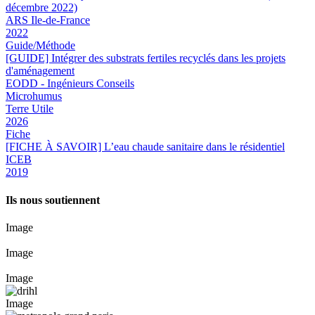
décembre 2022)
ARS Ile-de-France
2022
Guide/Méthode
[GUIDE] Intégrer des substrats fertiles recyclés dans les projets
d'aménagement
EODD - Ingénieurs Conseils
Microhumus
Terre Utile
2026
Fiche
[FICHE À SAVOIR] L’eau chaude sanitaire dans le résidentiel
ICEB
2019
Ils nous soutiennent
Image
Image
Image
Image