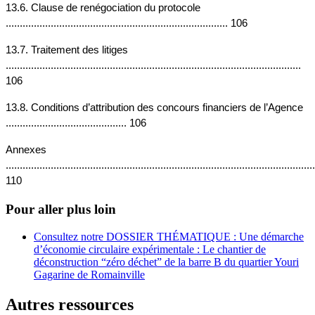
13.6. Clause de renégociation du protocole 
............................................................................... 106
13.7. Traitement des litiges 
......................................................................................................... 
106
13.8. Conditions d’attribution des concours financiers de l’Agence 
........................................... 106
Annexes 
..............................................................................................................
110
Pour aller plus loin
Consultez notre DOSSIER THÉMATIQUE : Une démarche
d’économie circulaire expérimentale : Le chantier de
déconstruction “zéro déchet” de la barre B du quartier Youri
Gagarine de Romainville
Autres ressources