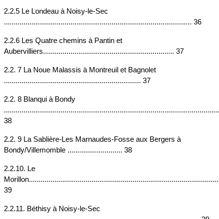
2.2.5 Le Londeau à Noisy-le-Sec 
................................................................................................ 36
2.2.6 Les Quatre chemins à Pantin et 
Aubervilliers................................................................... 37
2.2. 7 La Noue Malassis à Montreuil et Bagnolet 
...................................................................... 37
2.2. 8 Blanqui à Bondy 
..............................................................................................................
38
2.2. 9 La Sablière-Les Marnaudes-Fosse aux Bergers à 
Bondy/Villemomble ............................ 38
2.2.10. Le 
Morillon..................................................................................................
39
2.2.11. Béthisy à Noisy-le-Sec 