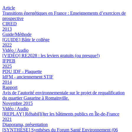
Article
Transitions énergétiques en France : Enseignements d’exercices de
prospective
CIRED
2013
Guide/Méthode
[GUIDE] Bâtir le collège
2022
Vidéo / Audio
[VIDÉO] RE2028 : les leviers gratuits (ou presque!)
IFPEB
2025
PDU IDF - Plaquette
IdFM - anciennement STIF
2014
Rapport
Avis de l’autorité environnementale sur le projet de requalification
du quartier Gagarine à Romainville.
Novembre 2015
Vidéo / Audio
[REPLAY] Réhabi[li]ter les bâtiments publics en Île-de-France
2021
Diaporama, présentation
[SYNTHÈSE] Synthèses du Forum Santé Environnement (06