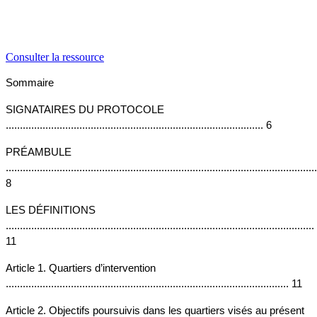
Consulter la ressource
Sommaire
SIGNATAIRES DU PROTOCOLE 
........................................................................................... 6
PRÉAMBULE 
..............................................................................................................
8
LES DÉFINITIONS 
............................................................................................................. 
11
Article 1. Quartiers d’intervention 
.................................................................................................... 11
Article 2. Objectifs poursuivis dans les quartiers visés au présent 