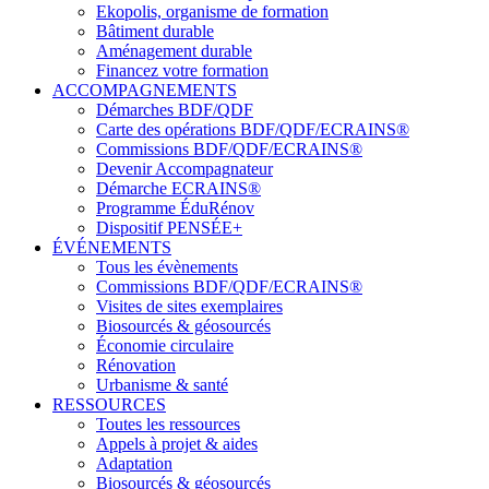
Ekopolis, organisme de formation
Bâtiment durable
Aménagement durable
Financez votre formation
ACCOMPAGNEMENTS
Démarches BDF/QDF
Carte des opérations BDF/QDF/ECRAINS®
Commissions BDF/QDF/ECRAINS®
Devenir Accompagnateur
Démarche ECRAINS®
Programme ÉduRénov
Dispositif PENSÉE+
ÉVÉNEMENTS
Tous les évènements
Commissions BDF/QDF/ECRAINS®
Visites de sites exemplaires
Biosourcés & géosourcés
Économie circulaire
Rénovation
Urbanisme & santé
RESSOURCES
Toutes les ressources
Appels à projet & aides
Adaptation
Biosourcés & géosourcés