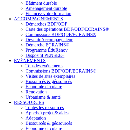
Bâtiment durable
Aménagement durable
Financez votre formation
ACCOMPAGNEMENTS
Démarches BDF/QDF
Carte des opérations BDF/QDF/ECRAINS®
Commissions BDF/QDF/ECRAINS®
Devenir Accompagnateur
Démarche ECRAINS®
Programme ÉduRénov
Dispositif PENSÉE+
ÉVÉNEMENTS
Tous les évènements
Commissions BDF/QDF/ECRAINS®
Visites de sites exemplaires
Biosourcés & géosourcés
Économie circulaire
Rénovation
Urbanisme & santé
RESSOURCES
Toutes les ressources
Appels à projet & aides
Adaptation
Biosourcés & géosourcés
Économie circulaire