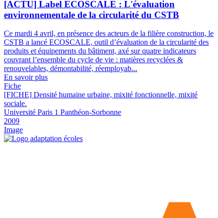
[ACTU] Label ECOSCALE : L'évaluation
environnementale de la circularité du CSTB
Ce mardi 4 avril, en présence des acteurs de la filière construction, le
CSTB a lancé ECOSCALE, outil d’évaluation de la circularité des
produits et équipements du bâtiment, axé sur quatre indicateurs
couvrant l’ensemble du cycle de vie : matières recyclées &
renouvelables, démontabilité, réemployab...
En savoir plus
Fiche
[FICHE] Densité humaine urbaine, mixité fonctionnelle, mixité
sociale.
Université Paris 1 Panthéon-Sorbonne
2009
Image