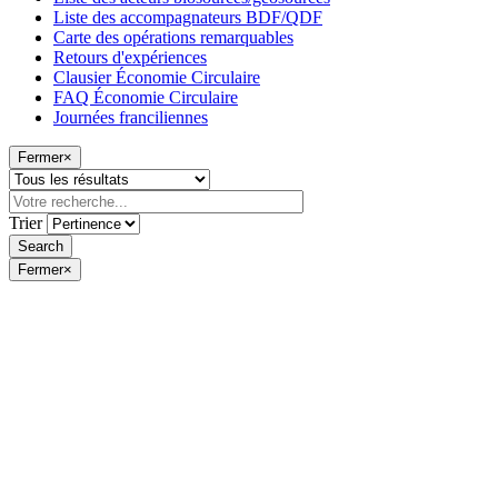
Liste des accompagnateurs BDF/QDF
Carte des opérations remarquables
Retours d'expériences
Clausier Économie Circulaire
FAQ Économie Circulaire
Journées franciliennes
Fermer
×
Trier
Fermer
×