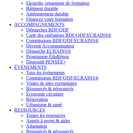
Ekopolis, organisme de formation
Bâtiment durable
Aménagement durable
Financez votre formation
ACCOMPAGNEMENTS
Démarches BDF/QDF
Carte des opérations BDF/QDF/ECRAINS®
Commissions BDF/QDF/ECRAINS®
Devenir Accompagnateur
Démarche ECRAINS®
Programme ÉduRénov
Dispositif PENSÉE+
ÉVÉNEMENTS
Tous les évènements
Commissions BDF/QDF/ECRAINS®
Visites de sites exemplaires
Biosourcés & géosourcés
Économie circulaire
Rénovation
Urbanisme & santé
RESSOURCES
Toutes les ressources
Appels à projet & aides
Adaptation
Biosourcés & géosourcés