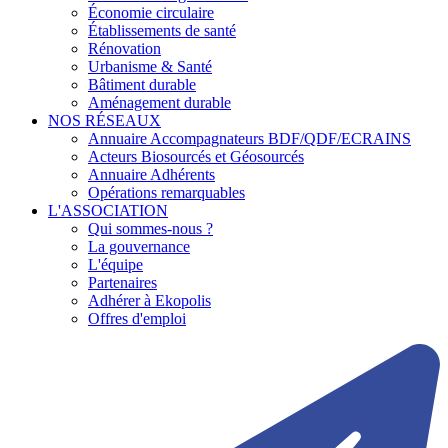
Économie circulaire
Établissements de santé
Rénovation
Urbanisme & Santé
Bâtiment durable
Aménagement durable
NOS RÉSEAUX
Annuaire Accompagnateurs BDF/QDF/ECRAINS
Acteurs Biosourcés et Géosourcés
Annuaire Adhérents
Opérations remarquables
L'ASSOCIATION
Qui sommes-nous ?
La gouvernance
L'équipe
Partenaires
Adhérer à Ekopolis
Offres d'emploi