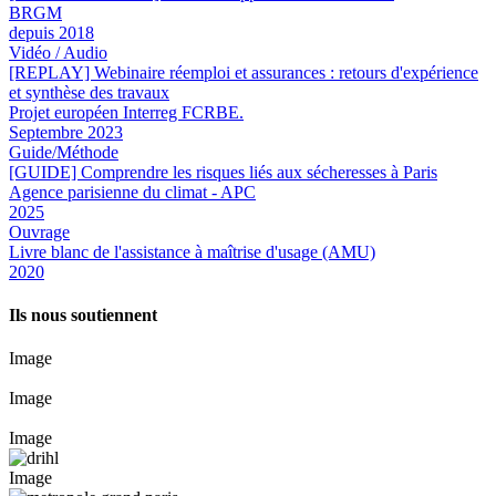
BRGM
depuis 2018
Vidéo / Audio
[REPLAY] Webinaire réemploi et assurances : retours d'expérience
et synthèse des travaux
Projet européen Interreg FCRBE.
Septembre 2023
Guide/Méthode
[GUIDE] Comprendre les risques liés aux sécheresses à Paris
Agence parisienne du climat - APC
2025
Ouvrage
Livre blanc de l'assistance à maîtrise d'usage (AMU)
2020
Ils nous soutiennent
Image
Image
Image
Image