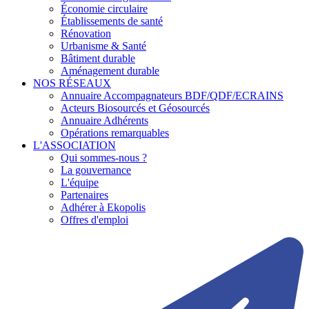
Économie circulaire
Établissements de santé
Rénovation
Urbanisme & Santé
Bâtiment durable
Aménagement durable
NOS RÉSEAUX
Annuaire Accompagnateurs BDF/QDF/ECRAINS
Acteurs Biosourcés et Géosourcés
Annuaire Adhérents
Opérations remarquables
L'ASSOCIATION
Qui sommes-nous ?
La gouvernance
L'équipe
Partenaires
Adhérer à Ekopolis
Offres d'emploi