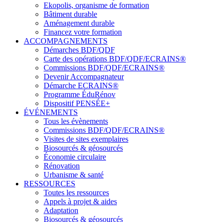
Ekopolis, organisme de formation
Bâtiment durable
Aménagement durable
Financez votre formation
ACCOMPAGNEMENTS
Démarches BDF/QDF
Carte des opérations BDF/QDF/ECRAINS®
Commissions BDF/QDF/ECRAINS®
Devenir Accompagnateur
Démarche ECRAINS®
Programme ÉduRénov
Dispositif PENSÉE+
ÉVÉNEMENTS
Tous les évènements
Commissions BDF/QDF/ECRAINS®
Visites de sites exemplaires
Biosourcés & géosourcés
Économie circulaire
Rénovation
Urbanisme & santé
RESSOURCES
Toutes les ressources
Appels à projet & aides
Adaptation
Biosourcés & géosourcés