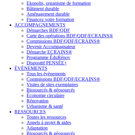
Ekopolis, organisme de formation
Bâtiment durable
Aménagement durable
Financez votre formation
ACCOMPAGNEMENTS
Démarches BDF/QDF
Carte des opérations BDF/QDF/ECRAINS®
Commissions BDF/QDF/ECRAINS®
Devenir Accompagnateur
Démarche ECRAINS®
Programme ÉduRénov
Dispositif PENSÉE+
ÉVÉNEMENTS
Tous les évènements
Commissions BDF/QDF/ECRAINS®
Visites de sites exemplaires
Biosourcés & géosourcés
Économie circulaire
Rénovation
Urbanisme & santé
RESSOURCES
Toutes les ressources
Appels à projet & aides
Adaptation
Biosourcés & géosourcés