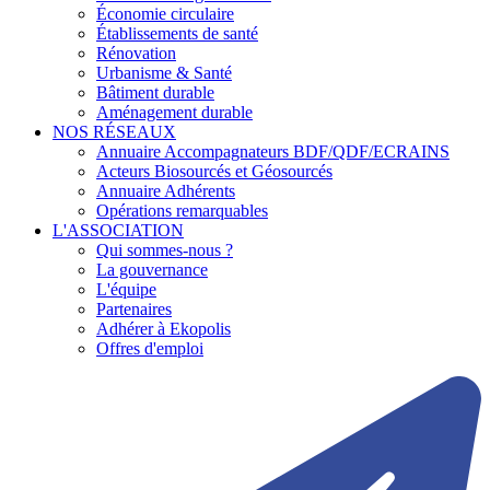
Économie circulaire
Établissements de santé
Rénovation
Urbanisme & Santé
Bâtiment durable
Aménagement durable
NOS RÉSEAUX
Annuaire Accompagnateurs BDF/QDF/ECRAINS
Acteurs Biosourcés et Géosourcés
Annuaire Adhérents
Opérations remarquables
L'ASSOCIATION
Qui sommes-nous ?
La gouvernance
L'équipe
Partenaires
Adhérer à Ekopolis
Offres d'emploi