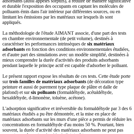
adsorbants (aussi appelés sorptifs), à réduire de manière significative
et durable l'exposition des occupants en captant les molécules de
polluants émis dans l'air intérieur par différentes sources, ou en
limitant les émissions par les matériaux sur lesquels ils sont
appliqués.
La méthodologie de l'étude AIMANT associe, d'une part des tests
en chambre environnementale (de petit volume), destinés à
caractériser les performances intrinsèques de
six matériaux
adsorbants
en fonction des conditions environnementales étudiées,
et d'autre part des simulations avec un modèle simplifié, destinées à
mieux comprendre la durée d'activités des produits adsorbants
pendant laquelle le principe actif est capable d'adsorber le polluant.
Le présent rapport expose les résultats de ces tests. Cette étude porte
sur
trois familles de matériaux adsorbants
(de décoration type
peinture et aussi de parement type plaque de plâtre et dalle de
plafond) et sur
six polluants
(formaldéhyde, acétaldéhyde,
hexaldéhyde, d-limonène, toluène, acétone).
L'adsorption significative et irréversible du formaldéhyde par 3 des 6
matériaux étudiés a pu être démontrée, et la mise en place de
matériaux adsorbants sur les murs d'une pièce a permis de réduire les
concentrations en formaldéhyde d'au moins 50 %. Pourtant, bien
souvent, la durée d'activité des matériaux adsorbants ne peut pas