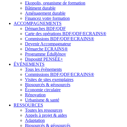
Ekopolis, organisme de formation
Bâtiment durable
Aménagement durable
Financez votre formation
ACCOMPAGNEMENTS
Démarches BDF/QDF
Carte des opérations BDF/QDF/ECRAINS®
Commissions BDF/QDF/ECRAINS®
Devenir Accompagnateur
Démarche ECRAINS®
Programme ÉduRénov
Dispositif PENSÉE+
ÉVÉNEMENTS
Tous les évènements
Commissions BDF/QDF/ECRAINS®
Visites de sites exemplaires
Biosourcés & géosourcés
Économie circulaire
Rénovation
Urbanisme & santé
RESSOURCES
Toutes les ressources
Appels à projet & aides
Adaptation
Biosourcés & géosourcés