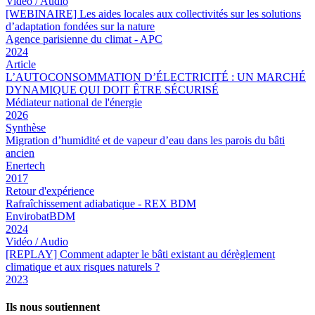
Vidéo / Audio
[WEBINAIRE] Les aides locales aux collectivités sur les solutions
d’adaptation fondées sur la nature
Agence parisienne du climat - APC
2024
Article
L’AUTOCONSOMMATION D’ÉLECTRICITÉ : UN MARCHÉ
DYNAMIQUE QUI DOIT ÊTRE SÉCURISÉ
Médiateur national de l'énergie
2026
Synthèse
Migration d’humidité et de vapeur d’eau dans les parois du bâti
ancien
Enertech
2017
Retour d'expérience
Rafraîchissement adiabatique - REX BDM
EnvirobatBDM
2024
Vidéo / Audio
[REPLAY] Comment adapter le bâti existant au dérèglement
climatique et aux risques naturels ?
2023
Ils nous soutiennent