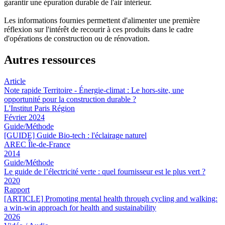
garantir une épuration durable de l'air intérieur.
Les informations fournies permettent d'alimenter une première
réflexion sur l'intérêt de recourir à ces produits dans le cadre
d'opérations de construction ou de rénovation.
Autres ressources
Article
Note rapide Territoire - Énergie-climat : Le hors-site, une
opportunité pour la construction durable ?
L'Institut Paris Région
Février 2024
Guide/Méthode
[GUIDE] Guide Bio-tech : l'éclairage naturel
AREC Île-de-France
2014
Guide/Méthode
Le guide de l’électricité verte : quel fournisseur est le plus vert ?
2020
Rapport
[ARTICLE] Promoting mental health through cycling and walking:
a win-win approach for health and sustainability
2026