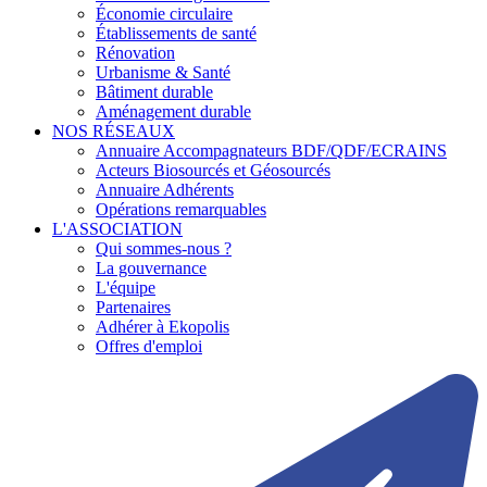
Économie circulaire
Établissements de santé
Rénovation
Urbanisme & Santé
Bâtiment durable
Aménagement durable
NOS RÉSEAUX
Annuaire Accompagnateurs BDF/QDF/ECRAINS
Acteurs Biosourcés et Géosourcés
Annuaire Adhérents
Opérations remarquables
L'ASSOCIATION
Qui sommes-nous ?
La gouvernance
L'équipe
Partenaires
Adhérer à Ekopolis
Offres d'emploi