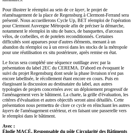
Pour illustrer le réemploi au sein de ce
layer
, le projet de
réaménagement de la place de Regensburg à Clermont-Ferrand sera
présenté. Nous accueillerons Cycle Up, BET réemploi de l'opération
pour Clermont Auvergne Métropole afin de préciser la démarche,
notamment le réemploi in situ de bancs, de banquettes, d'arceaux
vélos, de corbeilles, et de potelets reconditionnés. Certaines
difficultés sont apparues pour d'autres éléments, menant à un
abandon du réemploi ou à un envoi dans les stocks de la métropole
pour une réutilisation ex situ postérieure, après remise en état.
Le focus sera complété une séquence outillage avec par la
présentation du label 2EC du CEREMA. D'abord en évoquant le
suivi du projet Regensburg dont seule la phase livraison n'est pas
encore labellisée, le récollement étant encore en cours. Puis en
élargissant la discussion au destinataire du label, aux autres
typologies de projets concernées avec un déploiement progressif de
l'aménagement vers le bâtiment. La charte, la grille d'évaluation, les
critères d'évaluation et autres objectifs seront ainsi détaillés. Cette
présentation nous permettra de clore ce cycle en réincluant les autres
layers
de l'aménagement extérieur, et en faisant une passerelle vers
le réemploi dans le bâtiment.
Avec :
Élodie MACÉ, Responsable du pôle Circularité des Bâtiments