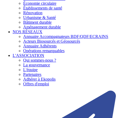
Économie circulaire
Établissements de santé
Rénovation
Urbanisme & Santé
Bâtiment durable
Aménagement durable
NOS RÉSEAUX
Annuaire Accompagnateurs BDF/QDF/ECRAINS
Acteurs Biosourcés et Géosourcés
Annuaire Adhérents
Opérations remarquables
L'ASSOCIATION
Qui sommes-nous ?
La gouvernance
L'équipe
Partenaires
Adhérer à Ekopolis
Offres d'emploi