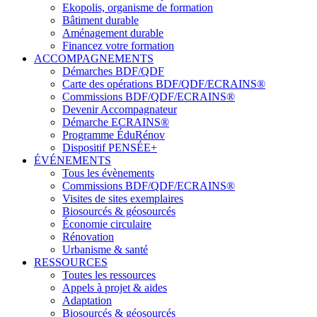
Ekopolis, organisme de formation
Bâtiment durable
Aménagement durable
Financez votre formation
ACCOMPAGNEMENTS
Démarches BDF/QDF
Carte des opérations BDF/QDF/ECRAINS®
Commissions BDF/QDF/ECRAINS®
Devenir Accompagnateur
Démarche ECRAINS®
Programme ÉduRénov
Dispositif PENSÉE+
ÉVÉNEMENTS
Tous les évènements
Commissions BDF/QDF/ECRAINS®
Visites de sites exemplaires
Biosourcés & géosourcés
Économie circulaire
Rénovation
Urbanisme & santé
RESSOURCES
Toutes les ressources
Appels à projet & aides
Adaptation
Biosourcés & géosourcés