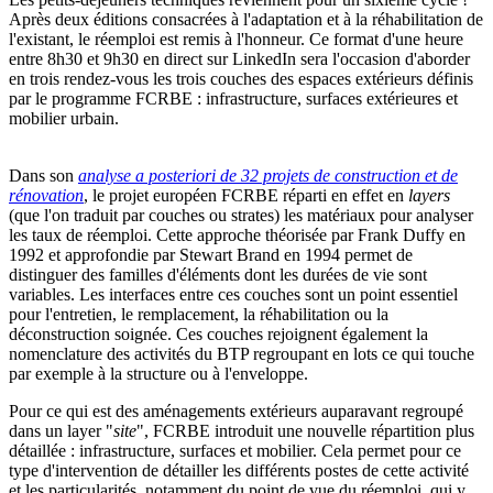
Après deux éditions consacrées à l'adaptation et à la réhabilitation de
l'existant, le réemploi est remis à l'honneur. Ce format d'une heure
entre 8h30 et 9h30 en direct sur LinkedIn sera l'occasion d'aborder
en trois rendez-vous les trois couches des espaces extérieurs définis
par le programme FCRBE : infrastructure, surfaces extérieures et
mobilier urbain.
Dans son
analyse a posteriori de 32 projets de construction et de
rénovation
, le projet européen FCRBE réparti en effet en
layers
(que l'on traduit par couches ou strates) les matériaux pour analyser
les taux de réemploi. Cette approche théorisée par Frank Duffy en
1992 et approfondie par Stewart Brand en 1994 permet de
distinguer des familles d'éléments dont les durées de vie sont
variables. Les interfaces entre ces couches sont un point essentiel
pour l'entretien, le remplacement, la réhabilitation ou la
déconstruction soignée. Ces couches rejoignent également la
nomenclature des activités du BTP regroupant en lots ce qui touche
par exemple à la structure ou à l'enveloppe.
Pour ce qui est des aménagements extérieurs auparavant regroupé
dans un layer "
site
", FCRBE introduit une nouvelle répartition plus
détaillée : infrastructure, surfaces et mobilier. Cela permet pour ce
type d'intervention de détailler les différents postes de cette activité
et les particularités, notamment du point de vue du réemploi, qui y