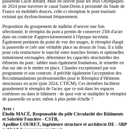
passerelle Lucie Bréard. Mise en oeuvre pour les Jeux Olympiques
de 2024 pour traverser le canal Saint-Denis à proximité du Stade de
France en mobilités douces, celle-ci réemploie le pont tournant
existant qui dysfonctionnait fréquemment.
Proposition du groupement de maîtrise d'oeuvre une fois
sélectionné, le réemploi du pont a permis de conserver 250t d'acier
dans un contexte d'approvisionnement à l'époque incertain.
Également pertinent du point de vue des usages, le réemploi élargit
la passerelle et crée une véritable place au dessus de l'eau. Il a fallu
pour cela restructurer le marché entre tranches fermes et optionelles
initialement envisagées, déterminer les capacités structurelles des
éléments du pont : tablier mais également fondations, le remettre en
état sur site et le mettre en place. Chantier exceptionnel par son
programme et son contexte, il précède également l'acceptation des
Recommandations professionnelles pour le Réemploi d’éléments
structuraux en acier (juin 2024, CTICM). Ces dernières facilitent
grandement le réemploi de l'acier, que ce soit dans les espaces
extérieurs ou dans le bâtiment : de quoi voir se multiplier le réemploi
de passerelle en acier, même à plus petite échelle ?
Avec :
Élodie MACÉ, Responsable du pôle Circularité des Bâtiments
et Sobriété Foncière - CSTB,
Apolline COURET, Ingénieure structure et architecte DE - SBP