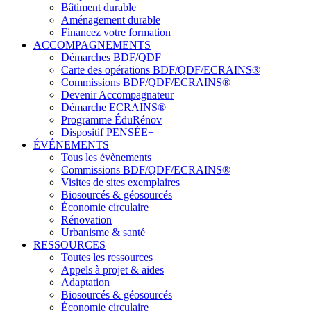
Bâtiment durable
Aménagement durable
Financez votre formation
ACCOMPAGNEMENTS
Démarches BDF/QDF
Carte des opérations BDF/QDF/ECRAINS®
Commissions BDF/QDF/ECRAINS®
Devenir Accompagnateur
Démarche ECRAINS®
Programme ÉduRénov
Dispositif PENSÉE+
ÉVÉNEMENTS
Tous les évènements
Commissions BDF/QDF/ECRAINS®
Visites de sites exemplaires
Biosourcés & géosourcés
Économie circulaire
Rénovation
Urbanisme & santé
RESSOURCES
Toutes les ressources
Appels à projet & aides
Adaptation
Biosourcés & géosourcés
Économie circulaire