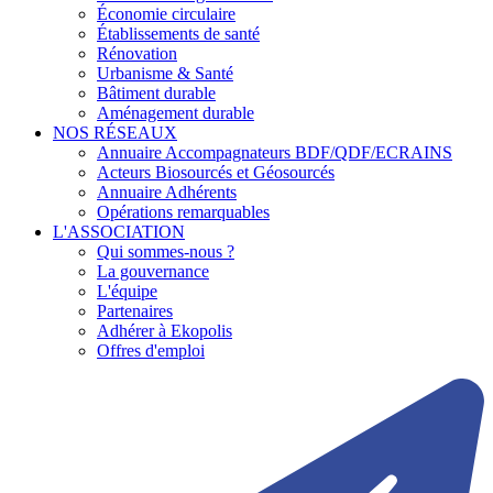
Économie circulaire
Établissements de santé
Rénovation
Urbanisme & Santé
Bâtiment durable
Aménagement durable
NOS RÉSEAUX
Annuaire Accompagnateurs BDF/QDF/ECRAINS
Acteurs Biosourcés et Géosourcés
Annuaire Adhérents
Opérations remarquables
L'ASSOCIATION
Qui sommes-nous ?
La gouvernance
L'équipe
Partenaires
Adhérer à Ekopolis
Offres d'emploi