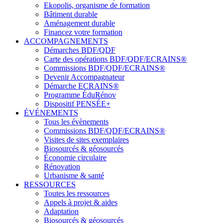
Ekopolis, organisme de formation
Bâtiment durable
Aménagement durable
Financez votre formation
ACCOMPAGNEMENTS
Démarches BDF/QDF
Carte des opérations BDF/QDF/ECRAINS®
Commissions BDF/QDF/ECRAINS®
Devenir Accompagnateur
Démarche ECRAINS®
Programme ÉduRénov
Dispositif PENSÉE+
ÉVÉNEMENTS
Tous les évènements
Commissions BDF/QDF/ECRAINS®
Visites de sites exemplaires
Biosourcés & géosourcés
Économie circulaire
Rénovation
Urbanisme & santé
RESSOURCES
Toutes les ressources
Appels à projet & aides
Adaptation
Biosourcés & géosourcés