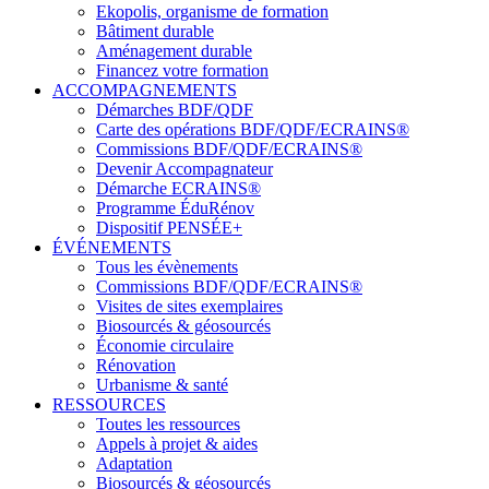
Ekopolis, organisme de formation
Bâtiment durable
Aménagement durable
Financez votre formation
ACCOMPAGNEMENTS
Démarches BDF/QDF
Carte des opérations BDF/QDF/ECRAINS®
Commissions BDF/QDF/ECRAINS®
Devenir Accompagnateur
Démarche ECRAINS®
Programme ÉduRénov
Dispositif PENSÉE+
ÉVÉNEMENTS
Tous les évènements
Commissions BDF/QDF/ECRAINS®
Visites de sites exemplaires
Biosourcés & géosourcés
Économie circulaire
Rénovation
Urbanisme & santé
RESSOURCES
Toutes les ressources
Appels à projet & aides
Adaptation
Biosourcés & géosourcés