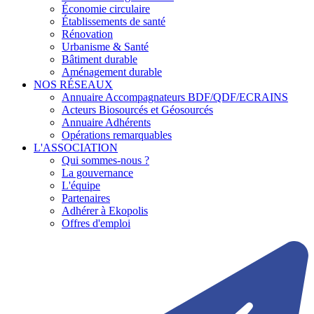
Économie circulaire
Établissements de santé
Rénovation
Urbanisme & Santé
Bâtiment durable
Aménagement durable
NOS RÉSEAUX
Annuaire Accompagnateurs BDF/QDF/ECRAINS
Acteurs Biosourcés et Géosourcés
Annuaire Adhérents
Opérations remarquables
L'ASSOCIATION
Qui sommes-nous ?
La gouvernance
L'équipe
Partenaires
Adhérer à Ekopolis
Offres d'emploi