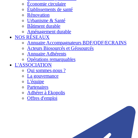
Économie circulaire
Établissements de santé
Rénovation
Urbanisme & Santé
Bâtiment durable
Aménagement durable
NOS RÉSEAUX
Annuaire Accompagnateurs BDF/QDF/ECRAINS
Acteurs Biosourcés et Géosourcés
Annuaire Adhérents
Opérations remarquables
L'ASSOCIATION
Qui sommes-nous ?
La gouvernance
L'équipe
Partenaires
Adhérer à Ekopolis
Offres d'emploi