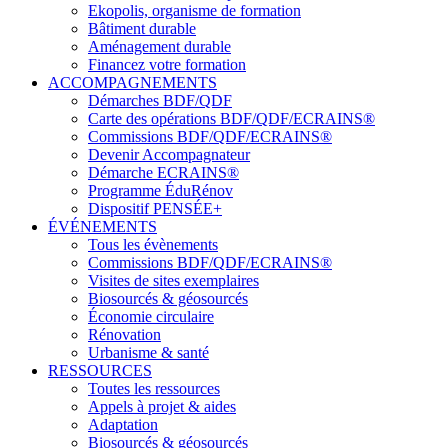
Ekopolis, organisme de formation
Bâtiment durable
Aménagement durable
Financez votre formation
ACCOMPAGNEMENTS
Démarches BDF/QDF
Carte des opérations BDF/QDF/ECRAINS®
Commissions BDF/QDF/ECRAINS®
Devenir Accompagnateur
Démarche ECRAINS®
Programme ÉduRénov
Dispositif PENSÉE+
ÉVÉNEMENTS
Tous les évènements
Commissions BDF/QDF/ECRAINS®
Visites de sites exemplaires
Biosourcés & géosourcés
Économie circulaire
Rénovation
Urbanisme & santé
RESSOURCES
Toutes les ressources
Appels à projet & aides
Adaptation
Biosourcés & géosourcés