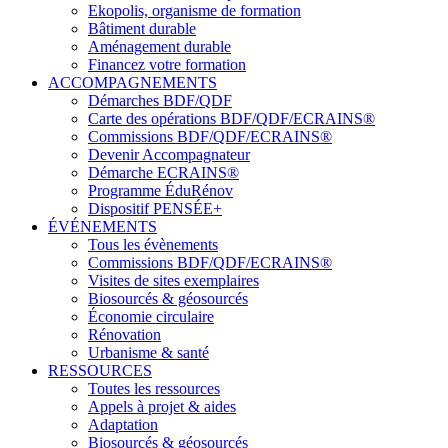
Ekopolis, organisme de formation
Bâtiment durable
Aménagement durable
Financez votre formation
ACCOMPAGNEMENTS
Démarches BDF/QDF
Carte des opérations BDF/QDF/ECRAINS®
Commissions BDF/QDF/ECRAINS®
Devenir Accompagnateur
Démarche ECRAINS®
Programme ÉduRénov
Dispositif PENSÉE+
ÉVÉNEMENTS
Tous les évènements
Commissions BDF/QDF/ECRAINS®
Visites de sites exemplaires
Biosourcés & géosourcés
Économie circulaire
Rénovation
Urbanisme & santé
RESSOURCES
Toutes les ressources
Appels à projet & aides
Adaptation
Biosourcés & géosourcés