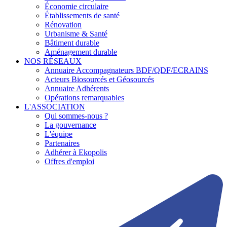
Économie circulaire
Établissements de santé
Rénovation
Urbanisme & Santé
Bâtiment durable
Aménagement durable
NOS RÉSEAUX
Annuaire Accompagnateurs BDF/QDF/ECRAINS
Acteurs Biosourcés et Géosourcés
Annuaire Adhérents
Opérations remarquables
L'ASSOCIATION
Qui sommes-nous ?
La gouvernance
L'équipe
Partenaires
Adhérer à Ekopolis
Offres d'emploi