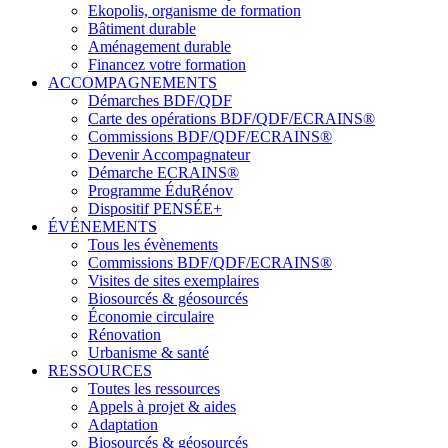
Ekopolis, organisme de formation
Bâtiment durable
Aménagement durable
Financez votre formation
ACCOMPAGNEMENTS
Démarches BDF/QDF
Carte des opérations BDF/QDF/ECRAINS®
Commissions BDF/QDF/ECRAINS®
Devenir Accompagnateur
Démarche ECRAINS®
Programme ÉduRénov
Dispositif PENSÉE+
ÉVÉNEMENTS
Tous les évènements
Commissions BDF/QDF/ECRAINS®
Visites de sites exemplaires
Biosourcés & géosourcés
Économie circulaire
Rénovation
Urbanisme & santé
RESSOURCES
Toutes les ressources
Appels à projet & aides
Adaptation
Biosourcés & géosourcés