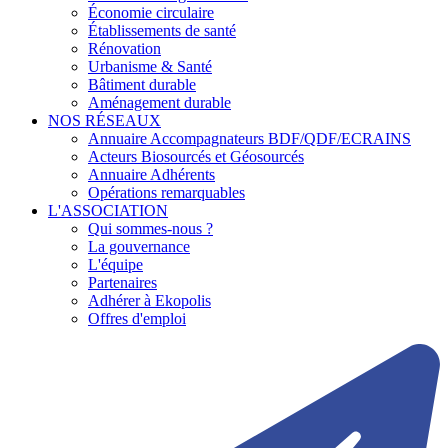
Économie circulaire
Établissements de santé
Rénovation
Urbanisme & Santé
Bâtiment durable
Aménagement durable
NOS RÉSEAUX
Annuaire Accompagnateurs BDF/QDF/ECRAINS
Acteurs Biosourcés et Géosourcés
Annuaire Adhérents
Opérations remarquables
L'ASSOCIATION
Qui sommes-nous ?
La gouvernance
L'équipe
Partenaires
Adhérer à Ekopolis
Offres d'emploi