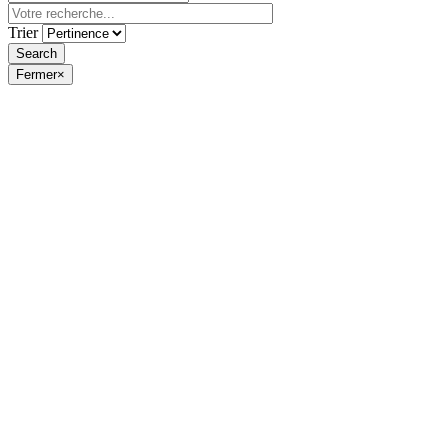
Trier
Fermer
×