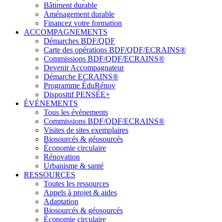
Bâtiment durable
Aménagement durable
Financez votre formation
ACCOMPAGNEMENTS
Démarches BDF/QDF
Carte des opérations BDF/QDF/ECRAINS®
Commissions BDF/QDF/ECRAINS®
Devenir Accompagnateur
Démarche ECRAINS®
Programme ÉduRénov
Dispositif PENSÉE+
ÉVÉNEMENTS
Tous les évènements
Commissions BDF/QDF/ECRAINS®
Visites de sites exemplaires
Biosourcés & géosourcés
Économie circulaire
Rénovation
Urbanisme & santé
RESSOURCES
Toutes les ressources
Appels à projet & aides
Adaptation
Biosourcés & géosourcés
Économie circulaire