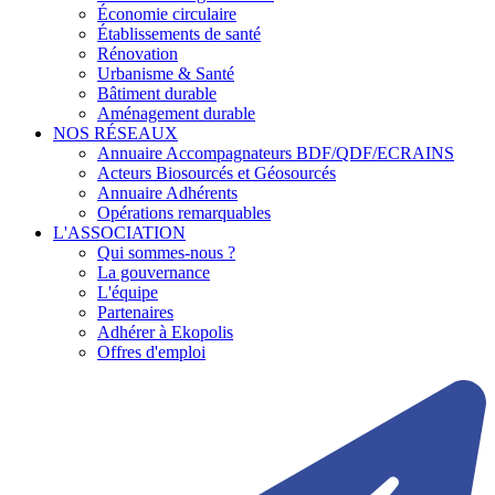
Économie circulaire
Établissements de santé
Rénovation
Urbanisme & Santé
Bâtiment durable
Aménagement durable
NOS RÉSEAUX
Annuaire Accompagnateurs BDF/QDF/ECRAINS
Acteurs Biosourcés et Géosourcés
Annuaire Adhérents
Opérations remarquables
L'ASSOCIATION
Qui sommes-nous ?
La gouvernance
L'équipe
Partenaires
Adhérer à Ekopolis
Offres d'emploi