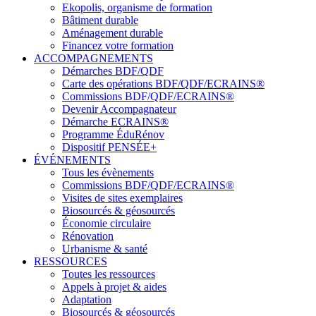
Ekopolis, organisme de formation
Bâtiment durable
Aménagement durable
Financez votre formation
ACCOMPAGNEMENTS
Démarches BDF/QDF
Carte des opérations BDF/QDF/ECRAINS®
Commissions BDF/QDF/ECRAINS®
Devenir Accompagnateur
Démarche ECRAINS®
Programme ÉduRénov
Dispositif PENSÉE+
ÉVÉNEMENTS
Tous les évènements
Commissions BDF/QDF/ECRAINS®
Visites de sites exemplaires
Biosourcés & géosourcés
Économie circulaire
Rénovation
Urbanisme & santé
RESSOURCES
Toutes les ressources
Appels à projet & aides
Adaptation
Biosourcés & géosourcés