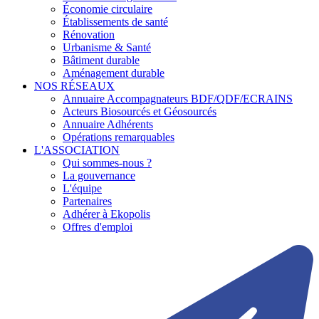
Économie circulaire
Établissements de santé
Rénovation
Urbanisme & Santé
Bâtiment durable
Aménagement durable
NOS RÉSEAUX
Annuaire Accompagnateurs BDF/QDF/ECRAINS
Acteurs Biosourcés et Géosourcés
Annuaire Adhérents
Opérations remarquables
L'ASSOCIATION
Qui sommes-nous ?
La gouvernance
L'équipe
Partenaires
Adhérer à Ekopolis
Offres d'emploi