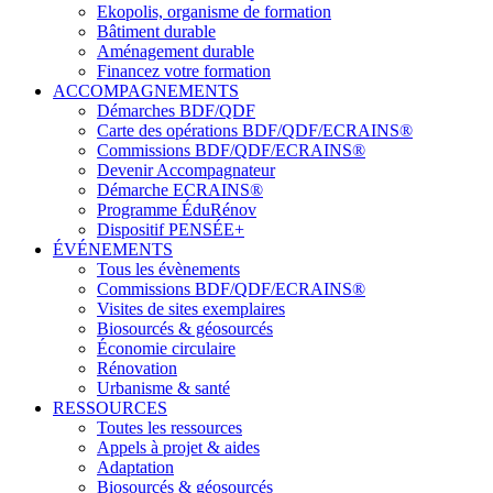
Ekopolis, organisme de formation
Bâtiment durable
Aménagement durable
Financez votre formation
ACCOMPAGNEMENTS
Démarches BDF/QDF
Carte des opérations BDF/QDF/ECRAINS®
Commissions BDF/QDF/ECRAINS®
Devenir Accompagnateur
Démarche ECRAINS®
Programme ÉduRénov
Dispositif PENSÉE+
ÉVÉNEMENTS
Tous les évènements
Commissions BDF/QDF/ECRAINS®
Visites de sites exemplaires
Biosourcés & géosourcés
Économie circulaire
Rénovation
Urbanisme & santé
RESSOURCES
Toutes les ressources
Appels à projet & aides
Adaptation
Biosourcés & géosourcés