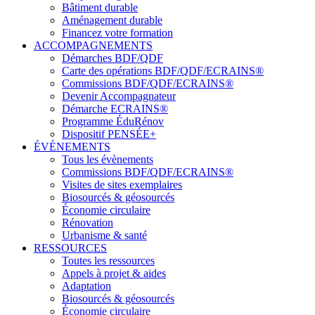
Bâtiment durable
Aménagement durable
Financez votre formation
ACCOMPAGNEMENTS
Démarches BDF/QDF
Carte des opérations BDF/QDF/ECRAINS®
Commissions BDF/QDF/ECRAINS®
Devenir Accompagnateur
Démarche ECRAINS®
Programme ÉduRénov
Dispositif PENSÉE+
ÉVÉNEMENTS
Tous les évènements
Commissions BDF/QDF/ECRAINS®
Visites de sites exemplaires
Biosourcés & géosourcés
Économie circulaire
Rénovation
Urbanisme & santé
RESSOURCES
Toutes les ressources
Appels à projet & aides
Adaptation
Biosourcés & géosourcés
Économie circulaire