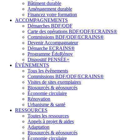
Bâtiment durable
Aménagement durable
Financez votre formation
ACCOMPAGNEMENTS
Démarches BDF/QDF
Carte des opérations BDF/QDF/ECRAINS®
Commissions BDF/QDF/ECRAINS®
Devenir Accompagnateur
Démarche ECRAINS®
Programme ÉduRénov
Dispositif PENSÉE+
ÉVÉNEMENTS
Tous les évènements
Commissions BDF/QDF/ECRAINS®
Visites de sites exemplaires
Biosourcés & géosourcés
Économie circulaire
Rénovation
Urbanisme & santé
RESSOURCES
Toutes les ressources
Appels à projet & aides
Adaptation
Biosourcés & géosourcés
Économie circulaire