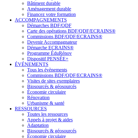
Bâtiment durable
Aménagement durable
Financez votre formation
ACCOMPAGNEMENTS
Démarches BDF/QDF
Carte des opérations BDF/QDF/ECRAINS®
Commissions BDF/QDF/ECRAINS®
Devenir Accompagnateur
Démarche ECRAINS®
Programme ÉduRénov
Dispositif PENSÉE+
ÉVÉNEMENTS
Tous les évènements
Commissions BDF/QDF/ECRAINS®
Visites de sites exemplaires
Biosourcés & géosourcés
Économie circulaire
Rénovation
Urbanisme & santé
RESSOURCES
Toutes les ressources
Appels à projet & aides
Adaptation
Biosourcés & géosourcés
Économie circulaire