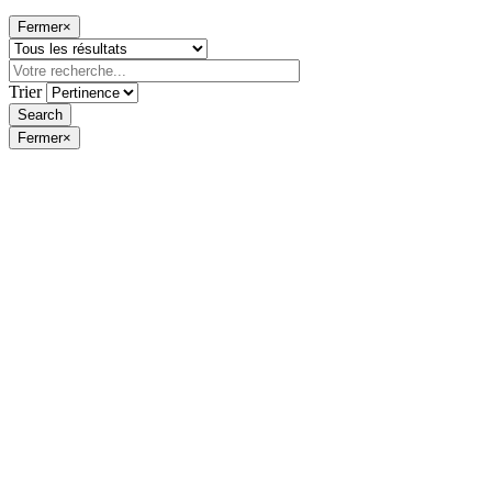
Fermer
×
Trier
Fermer
×