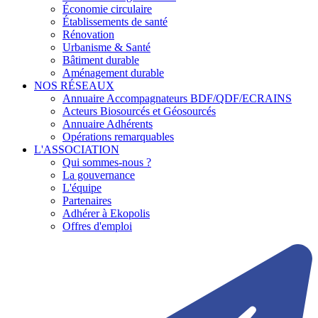
Économie circulaire
Établissements de santé
Rénovation
Urbanisme & Santé
Bâtiment durable
Aménagement durable
NOS RÉSEAUX
Annuaire Accompagnateurs BDF/QDF/ECRAINS
Acteurs Biosourcés et Géosourcés
Annuaire Adhérents
Opérations remarquables
L'ASSOCIATION
Qui sommes-nous ?
La gouvernance
L'équipe
Partenaires
Adhérer à Ekopolis
Offres d'emploi