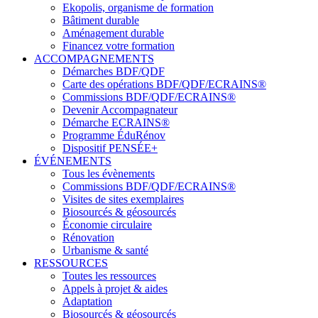
Ekopolis, organisme de formation
Bâtiment durable
Aménagement durable
Financez votre formation
ACCOMPAGNEMENTS
Démarches BDF/QDF
Carte des opérations BDF/QDF/ECRAINS®
Commissions BDF/QDF/ECRAINS®
Devenir Accompagnateur
Démarche ECRAINS®
Programme ÉduRénov
Dispositif PENSÉE+
ÉVÉNEMENTS
Tous les évènements
Commissions BDF/QDF/ECRAINS®
Visites de sites exemplaires
Biosourcés & géosourcés
Économie circulaire
Rénovation
Urbanisme & santé
RESSOURCES
Toutes les ressources
Appels à projet & aides
Adaptation
Biosourcés & géosourcés