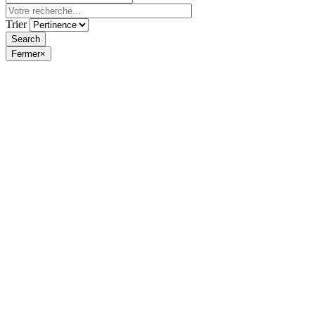
Trier
Fermer
×