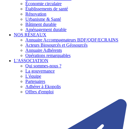
Économie circulaire
Établissements de santé
Rénovation
Urbanisme & Santé
Bâtiment durable
Aménagement durable
NOS RÉSEAUX
Annuaire Accompagnateurs BDF/QDF/ECRAINS
Acteurs Biosourcés et Géosourcés
Annuaire Adhérents
Opérations remarquables
L'ASSOCIATION
Qui sommes-nous ?
La gouvernance
L'équipe
Partenaires
Adhérer à Ekopolis
Offres d'emploi