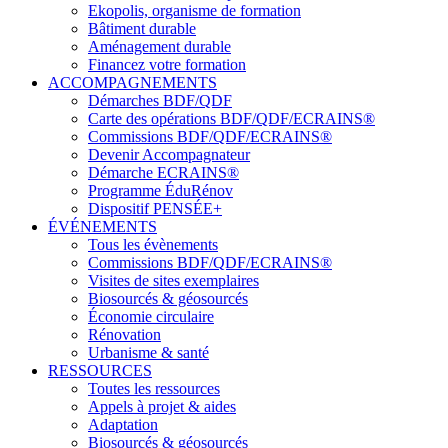
Ekopolis, organisme de formation
Bâtiment durable
Aménagement durable
Financez votre formation
ACCOMPAGNEMENTS
Démarches BDF/QDF
Carte des opérations BDF/QDF/ECRAINS®
Commissions BDF/QDF/ECRAINS®
Devenir Accompagnateur
Démarche ECRAINS®
Programme ÉduRénov
Dispositif PENSÉE+
ÉVÉNEMENTS
Tous les évènements
Commissions BDF/QDF/ECRAINS®
Visites de sites exemplaires
Biosourcés & géosourcés
Économie circulaire
Rénovation
Urbanisme & santé
RESSOURCES
Toutes les ressources
Appels à projet & aides
Adaptation
Biosourcés & géosourcés