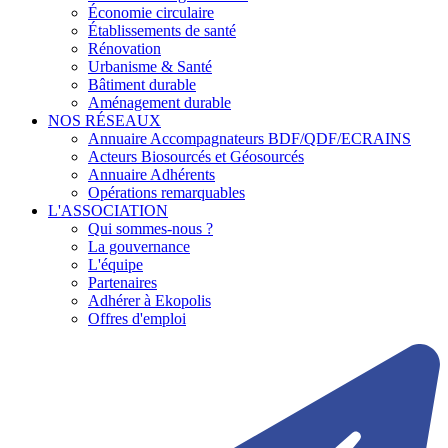
Économie circulaire
Établissements de santé
Rénovation
Urbanisme & Santé
Bâtiment durable
Aménagement durable
NOS RÉSEAUX
Annuaire Accompagnateurs BDF/QDF/ECRAINS
Acteurs Biosourcés et Géosourcés
Annuaire Adhérents
Opérations remarquables
L'ASSOCIATION
Qui sommes-nous ?
La gouvernance
L'équipe
Partenaires
Adhérer à Ekopolis
Offres d'emploi