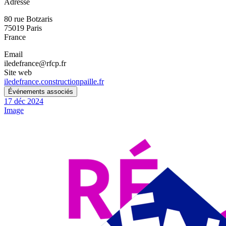
Adresse
80 rue Botzaris
75019
Paris
France
Email
iledefrance@rfcp.fr
Site web
iledefrance.constructionpaille.fr
Événements associés
17
déc
2024
Image