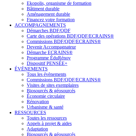
Ekopolis, organisme de formation
Bâtiment durable
Aménagement durable
Financez votre formation
ACCOMPAGNEMENTS
Démarches BDF/QDF
Carte des opérations BDF/QDF/ECRAINS®
Commissions BDF/QDF/ECRAINS®
Devenir Accompagnateur
Démarche ECRAINS®
Programme ÉduRénov
Dispositif PENSÉE+
ÉVÉNEMENTS
Tous les évènements
Commissions BDF/QDF/ECRAINS®
Visites de sites exemplaires
Biosourcés & géosourcés
Économie circulaire
Rénovation
Urbanisme & santé
RESSOURCES
Toutes les ressources
Appels à projet & aides
Adaptation
Biosourcés & géosourcés