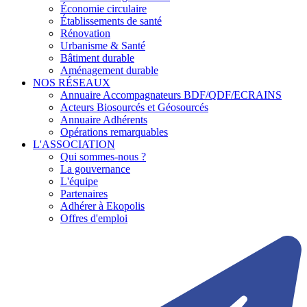
Économie circulaire
Établissements de santé
Rénovation
Urbanisme & Santé
Bâtiment durable
Aménagement durable
NOS RÉSEAUX
Annuaire Accompagnateurs BDF/QDF/ECRAINS
Acteurs Biosourcés et Géosourcés
Annuaire Adhérents
Opérations remarquables
L'ASSOCIATION
Qui sommes-nous ?
La gouvernance
L'équipe
Partenaires
Adhérer à Ekopolis
Offres d'emploi