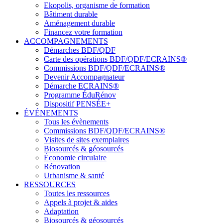
Ekopolis, organisme de formation
Bâtiment durable
Aménagement durable
Financez votre formation
ACCOMPAGNEMENTS
Démarches BDF/QDF
Carte des opérations BDF/QDF/ECRAINS®
Commissions BDF/QDF/ECRAINS®
Devenir Accompagnateur
Démarche ECRAINS®
Programme ÉduRénov
Dispositif PENSÉE+
ÉVÉNEMENTS
Tous les évènements
Commissions BDF/QDF/ECRAINS®
Visites de sites exemplaires
Biosourcés & géosourcés
Économie circulaire
Rénovation
Urbanisme & santé
RESSOURCES
Toutes les ressources
Appels à projet & aides
Adaptation
Biosourcés & géosourcés