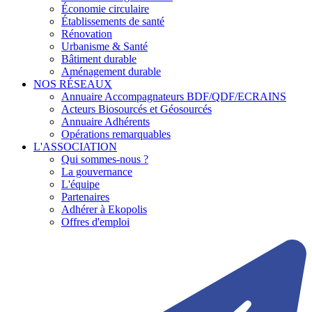
Économie circulaire
Établissements de santé
Rénovation
Urbanisme & Santé
Bâtiment durable
Aménagement durable
NOS RÉSEAUX
Annuaire Accompagnateurs BDF/QDF/ECRAINS
Acteurs Biosourcés et Géosourcés
Annuaire Adhérents
Opérations remarquables
L'ASSOCIATION
Qui sommes-nous ?
La gouvernance
L'équipe
Partenaires
Adhérer à Ekopolis
Offres d'emploi