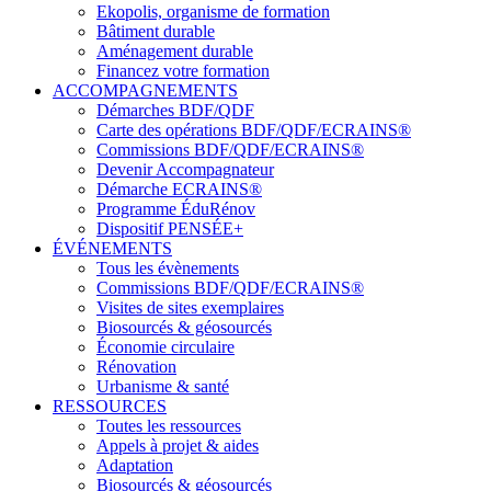
Ekopolis, organisme de formation
Bâtiment durable
Aménagement durable
Financez votre formation
ACCOMPAGNEMENTS
Démarches BDF/QDF
Carte des opérations BDF/QDF/ECRAINS®
Commissions BDF/QDF/ECRAINS®
Devenir Accompagnateur
Démarche ECRAINS®
Programme ÉduRénov
Dispositif PENSÉE+
ÉVÉNEMENTS
Tous les évènements
Commissions BDF/QDF/ECRAINS®
Visites de sites exemplaires
Biosourcés & géosourcés
Économie circulaire
Rénovation
Urbanisme & santé
RESSOURCES
Toutes les ressources
Appels à projet & aides
Adaptation
Biosourcés & géosourcés