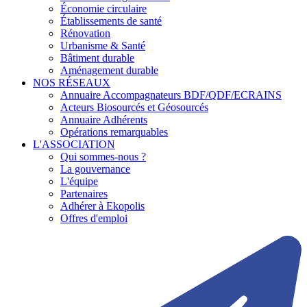
Économie circulaire
Établissements de santé
Rénovation
Urbanisme & Santé
Bâtiment durable
Aménagement durable
NOS RÉSEAUX
Annuaire Accompagnateurs BDF/QDF/ECRAINS
Acteurs Biosourcés et Géosourcés
Annuaire Adhérents
Opérations remarquables
L'ASSOCIATION
Qui sommes-nous ?
La gouvernance
L'équipe
Partenaires
Adhérer à Ekopolis
Offres d'emploi