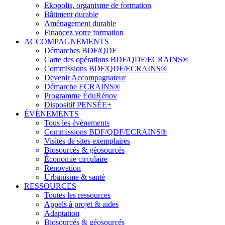
Ekopolis, organisme de formation
Bâtiment durable
Aménagement durable
Financez votre formation
ACCOMPAGNEMENTS
Démarches BDF/QDF
Carte des opérations BDF/QDF/ECRAINS®
Commissions BDF/QDF/ECRAINS®
Devenir Accompagnateur
Démarche ECRAINS®
Programme ÉduRénov
Dispositif PENSÉE+
ÉVÉNEMENTS
Tous les évènements
Commissions BDF/QDF/ECRAINS®
Visites de sites exemplaires
Biosourcés & géosourcés
Économie circulaire
Rénovation
Urbanisme & santé
RESSOURCES
Toutes les ressources
Appels à projet & aides
Adaptation
Biosourcés & géosourcés