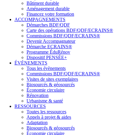
Bâtiment durable
Aménagement durable
Financez votre formation
ACCOMPAGNEMENTS
Démarches BDF/QDF
Carte des opérations BDF/QDF/ECRAINS®
Commissions BDF/QDF/ECRAINS®
Devenir Accompagnateur
Démarche ECRAINS®
Programme ÉduRénov
Dispositif PENSÉE+
ÉVÉNEMENTS
Tous les évènements
Commissions BDF/QDF/ECRAINS®
Visites de sites exemplaires
Biosourcés & géosourcés
Économie circulaire
Rénovation
Urbanisme & santé
RESSOURCES
Toutes les ressources
Appels à projet & aides
Adaptation
Biosourcés & géosourcés
Économie circulaire