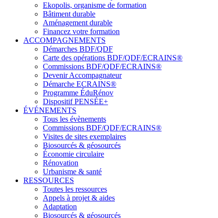
Ekopolis, organisme de formation
Bâtiment durable
Aménagement durable
Financez votre formation
ACCOMPAGNEMENTS
Démarches BDF/QDF
Carte des opérations BDF/QDF/ECRAINS®
Commissions BDF/QDF/ECRAINS®
Devenir Accompagnateur
Démarche ECRAINS®
Programme ÉduRénov
Dispositif PENSÉE+
ÉVÉNEMENTS
Tous les évènements
Commissions BDF/QDF/ECRAINS®
Visites de sites exemplaires
Biosourcés & géosourcés
Économie circulaire
Rénovation
Urbanisme & santé
RESSOURCES
Toutes les ressources
Appels à projet & aides
Adaptation
Biosourcés & géosourcés