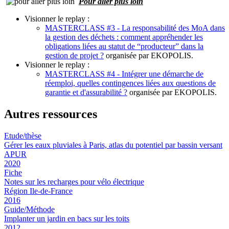
Pour aller plus loin
Visionner le replay :
MASTERCLASS #3 - La responsabilité des MoA dans
la gestion des déchets : comment appréhender les
obligations liées au statut de “producteur” dans la
gestion de projet ?
organisée par EKOPOLIS.
Visionner le replay :
MASTERCLASS #4 - Intégrer une démarche de
réemploi, quelles contingences liées aux questions de
garantie et d'assurabilité ?
organisée par EKOPOLIS.
Autres ressources
Etude/thèse
Gérer les eaux pluviales à Paris, atlas du potentiel par bassin versant
APUR
2020
Fiche
Notes sur les recharges pour vélo électrique
Région Ile-de-France
2016
Guide/Méthode
Implanter un jardin en bacs sur les toits
2012