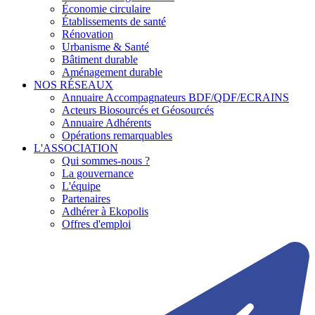
Économie circulaire
Établissements de santé
Rénovation
Urbanisme & Santé
Bâtiment durable
Aménagement durable
NOS RÉSEAUX
Annuaire Accompagnateurs BDF/QDF/ECRAINS
Acteurs Biosourcés et Géosourcés
Annuaire Adhérents
Opérations remarquables
L'ASSOCIATION
Qui sommes-nous ?
La gouvernance
L'équipe
Partenaires
Adhérer à Ekopolis
Offres d'emploi