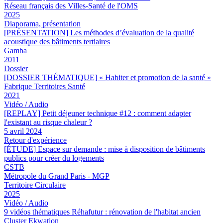
Réseau français des Villes-Santé de l'OMS
2025
Diaporama, présentation
[PRÉSENTATION] Les méthodes d’évaluation de la qualité
acoustique des bâtiments tertiaires
Gamba
2011
Dossier
[DOSSIER THÉMATIQUE] « Habiter et promotion de la santé »
Fabrique Territoires Santé
2021
Vidéo / Audio
[REPLAY] Petit déjeuner technique #12 : comment adapter
l'existant au risque chaleur ?
5 avril 2024
Retour d'expérience
[ÉTUDE] Espace sur demande : mise à disposition de bâtiments
publics pour créer du logements
CSTB
Métropole du Grand Paris - MGP
Territoire Circulaire
2025
Vidéo / Audio
9 vidéos thématiques Réhafutur : rénovation de l'habitat ancien
Cluster Ekwation