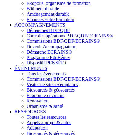
Ekopolis, organisme de formation
Bâtiment durable
Aménagement durable
Financez votre formation
ACCOMPAGNEMENTS
Démarches BDF/QDF
Carte des opérations BDF/QDF/ECRAINS®
Commissions BDF/QDF/ECRAINS®
Devenir Accompagnateur
Démarche ECRAINS®
Programme ÉduRénov
Dispositif PENSÉE+
ÉVÉNEMENTS
Tous les évènements
Commissions BDF/QDF/ECRAINS®
Visites de sites exemplaires
Biosourcés & géosourcés
Économie circulaire
Rénovation
Urbanisme & santé
RESSOURCES
Toutes les ressources
Appels à projet & aides
Adaptation
Biosourcés & géosourcés