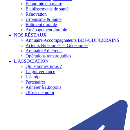
Économie circulaire
Établissements de santé
Rénovation
Urbanisme & Santé
Bâtiment durable
Aménagement durable
NOS RÉSEAUX
Annuaire Accompagnateurs BDF/QDF/ECRAINS
Acteurs Biosourcés et Géosourcés
Annuaire Adhérents
Opérations remarquables
L'ASSOCIATION
Qui sommes-nous ?
La gouvernance
L'équipe
Partenaires
Adhérer à Ekopolis
Offres d'emploi