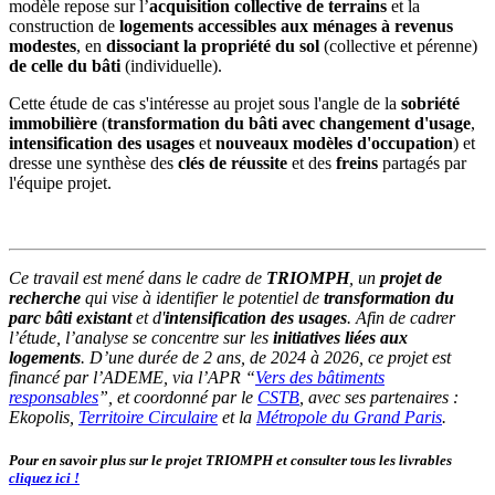
modèle repose sur l’
acquisition collective de terrains
et la
construction de
logements accessibles aux ménages à revenus
modestes
, en
dissociant la propriété du sol
(collective et pérenne)
de celle du bâti
(individuelle).
Cette étude de cas s'intéresse au projet sous l'angle de la
sobriété
immobilière
(
transformation du bâti avec changement d'usage
,
intensification des usages
et
nouveaux modèles d'occupation
) et
dresse une synthèse des
clés de réussite
et des
freins
partagés par
l'équipe projet.
Ce travail est mené dans le cadre de
TRIOMPH
, un
projet de
recherche
qui vise à identifier le potentiel de
transformation du
parc bâti existant
et d'
intensification des usages
. Afin de cadrer
l’étude, l’analyse se concentre sur les
initiatives liées aux
logements
. D’une durée de 2 ans, de 2024 à 2026, ce projet est
financé par l’ADEME, via l’APR “
Vers des bâtiments
responsables
”, et coordonné par le
CSTB
, avec ses partenaires :
Ekopolis,
Territoire Circulaire
et la
Métropole du Grand Paris
.
Pour en savoir plus sur le projet TRIOMPH et consulter tous les livrables
cliquez ici !