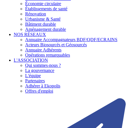
Économie circulaire
Établissements de santé
Rénovation
Urbanisme & Santé
Bâtiment durable
Aménagement durable
NOS RÉSEAUX
Annuaire Accompagnateurs BDF/QDF/ECRAINS
Acteurs Biosourcés et Géosourcés
Annuaire Adhérents
Opérations remarquables
L'ASSOCIATION
Qui sommes-nous ?
La gouvernance
L'équipe
Partenaires
Adhérer à Ekopolis
Offres d'emploi