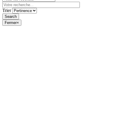
Trier
Fermer
×