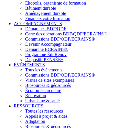
Ekopolis, organisme de formation
Bâtiment durable
Aménagement durable
Financez votre formation
ACCOMPAGNEMENTS
Démarches BDF/QDF
Carte des opérations BDF/QDF/ECRAINS®
Commissions BDF/QDF/ECRAINS®
Devenir Accompagnateur
Démarche ECRAINS®
Programme ÉduRénov
Dispositif PENSÉE+
ÉVÉNEMENTS
Tous les évènements
Commissions BDF/QDF/ECRAINS®
Visites de sites exemplaires
Biosourcés & géosourcés
Économie circulaire
Rénovation
Urbanisme & santé
RESSOURCES
Toutes les ressources
Appels à projet & aides
Adaptation
Biosourcés & géosourcés