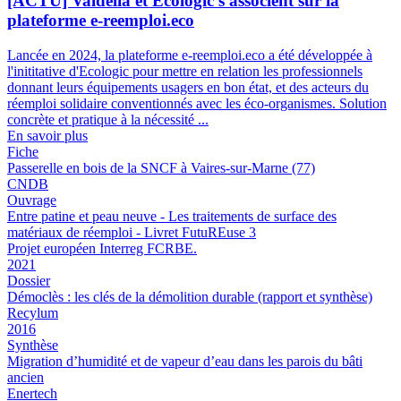
[ACTU] Valdelia et Ecologic s'associent sur la
plateforme e-reemploi.eco
Lancée en 2024, la plateforme e-reemploi.eco a été développée à
l'inititative d'Ecologic pour mettre en relation les professionnels
donnant leurs équipements usagers en bon état, et des acteurs du
réemploi solidaire conventionnés avec les éco-organismes. Solution
concrète et pratique à la nécessité ...
En savoir plus
Fiche
Passerelle en bois de la SNCF à Vaires-sur-Marne (77)
CNDB
Ouvrage
Entre patine et peau neuve - Les traitements de surface des
matériaux de réemploi - Livret FutuREuse 3
Projet européen Interreg FCRBE.
2021
Dossier
Démoclès : les clés de la démolition durable (rapport et synthèse)
Recylum
2016
Synthèse
Migration d’humidité et de vapeur d’eau dans les parois du bâti
ancien
Enertech