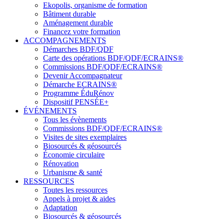
Ekopolis, organisme de formation
Bâtiment durable
Aménagement durable
Financez votre formation
ACCOMPAGNEMENTS
Démarches BDF/QDF
Carte des opérations BDF/QDF/ECRAINS®
Commissions BDF/QDF/ECRAINS®
Devenir Accompagnateur
Démarche ECRAINS®
Programme ÉduRénov
Dispositif PENSÉE+
ÉVÉNEMENTS
Tous les évènements
Commissions BDF/QDF/ECRAINS®
Visites de sites exemplaires
Biosourcés & géosourcés
Économie circulaire
Rénovation
Urbanisme & santé
RESSOURCES
Toutes les ressources
Appels à projet & aides
Adaptation
Biosourcés & géosourcés