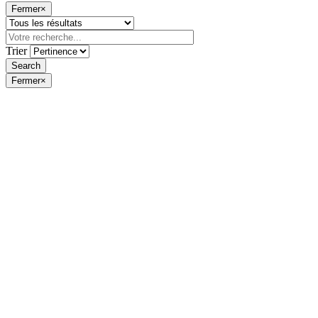
Fermer
×
Trier
Fermer
×