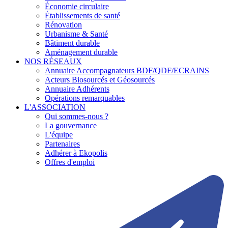
Économie circulaire
Établissements de santé
Rénovation
Urbanisme & Santé
Bâtiment durable
Aménagement durable
NOS RÉSEAUX
Annuaire Accompagnateurs BDF/QDF/ECRAINS
Acteurs Biosourcés et Géosourcés
Annuaire Adhérents
Opérations remarquables
L'ASSOCIATION
Qui sommes-nous ?
La gouvernance
L'équipe
Partenaires
Adhérer à Ekopolis
Offres d'emploi