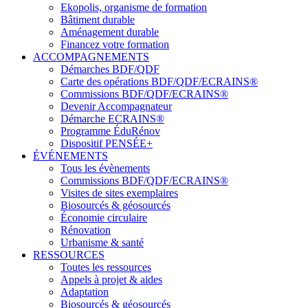
Ekopolis, organisme de formation
Bâtiment durable
Aménagement durable
Financez votre formation
ACCOMPAGNEMENTS
Démarches BDF/QDF
Carte des opérations BDF/QDF/ECRAINS®
Commissions BDF/QDF/ECRAINS®
Devenir Accompagnateur
Démarche ECRAINS®
Programme ÉduRénov
Dispositif PENSÉE+
ÉVÉNEMENTS
Tous les évènements
Commissions BDF/QDF/ECRAINS®
Visites de sites exemplaires
Biosourcés & géosourcés
Économie circulaire
Rénovation
Urbanisme & santé
RESSOURCES
Toutes les ressources
Appels à projet & aides
Adaptation
Biosourcés & géosourcés