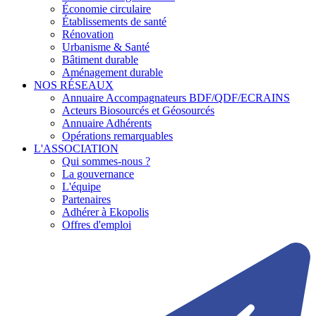
Économie circulaire
Établissements de santé
Rénovation
Urbanisme & Santé
Bâtiment durable
Aménagement durable
NOS RÉSEAUX
Annuaire Accompagnateurs BDF/QDF/ECRAINS
Acteurs Biosourcés et Géosourcés
Annuaire Adhérents
Opérations remarquables
L'ASSOCIATION
Qui sommes-nous ?
La gouvernance
L'équipe
Partenaires
Adhérer à Ekopolis
Offres d'emploi