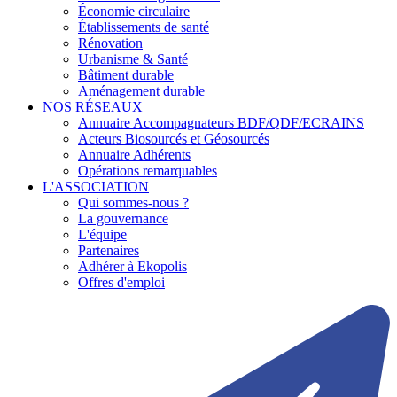
Économie circulaire
Établissements de santé
Rénovation
Urbanisme & Santé
Bâtiment durable
Aménagement durable
NOS RÉSEAUX
Annuaire Accompagnateurs BDF/QDF/ECRAINS
Acteurs Biosourcés et Géosourcés
Annuaire Adhérents
Opérations remarquables
L'ASSOCIATION
Qui sommes-nous ?
La gouvernance
L'équipe
Partenaires
Adhérer à Ekopolis
Offres d'emploi