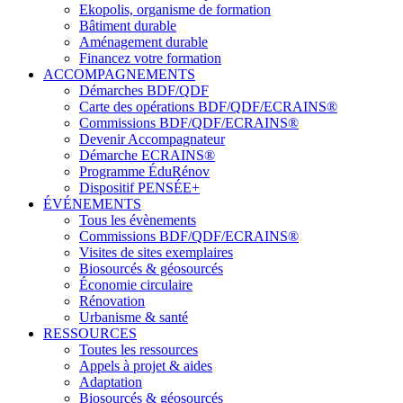
Ekopolis, organisme de formation
Bâtiment durable
Aménagement durable
Financez votre formation
ACCOMPAGNEMENTS
Démarches BDF/QDF
Carte des opérations BDF/QDF/ECRAINS®
Commissions BDF/QDF/ECRAINS®
Devenir Accompagnateur
Démarche ECRAINS®
Programme ÉduRénov
Dispositif PENSÉE+
ÉVÉNEMENTS
Tous les évènements
Commissions BDF/QDF/ECRAINS®
Visites de sites exemplaires
Biosourcés & géosourcés
Économie circulaire
Rénovation
Urbanisme & santé
RESSOURCES
Toutes les ressources
Appels à projet & aides
Adaptation
Biosourcés & géosourcés