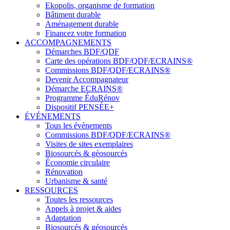
Ekopolis, organisme de formation
Bâtiment durable
Aménagement durable
Financez votre formation
ACCOMPAGNEMENTS
Démarches BDF/QDF
Carte des opérations BDF/QDF/ECRAINS®
Commissions BDF/QDF/ECRAINS®
Devenir Accompagnateur
Démarche ECRAINS®
Programme ÉduRénov
Dispositif PENSÉE+
ÉVÉNEMENTS
Tous les évènements
Commissions BDF/QDF/ECRAINS®
Visites de sites exemplaires
Biosourcés & géosourcés
Économie circulaire
Rénovation
Urbanisme & santé
RESSOURCES
Toutes les ressources
Appels à projet & aides
Adaptation
Biosourcés & géosourcés