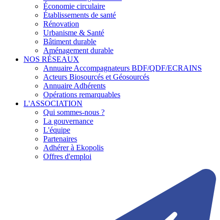
Économie circulaire
Établissements de santé
Rénovation
Urbanisme & Santé
Bâtiment durable
Aménagement durable
NOS RÉSEAUX
Annuaire Accompagnateurs BDF/QDF/ECRAINS
Acteurs Biosourcés et Géosourcés
Annuaire Adhérents
Opérations remarquables
L'ASSOCIATION
Qui sommes-nous ?
La gouvernance
L'équipe
Partenaires
Adhérer à Ekopolis
Offres d'emploi