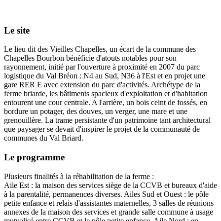
Le site
Le lieu dit des Vieilles Chapelles, un écart de la commune des
Chapelles Bourbon bénéficie d'atouts notables pour son
rayonnement, initié par l'ouverture à proximité en 2007 du parc
logistique du Val Bréon : N4 au Sud, N36 à l'Est et en projet une
gare RER E avec extension du parc d'activités. Archétype de la
ferme briarde, les bâtiments spacieux d'exploitation et d'habitation
entourent une cour centrale. A l'arrière, un bois ceint de fossés, en
bordure un potager, des douves, un verger, une mare et une
grenouillère. La trame persistante d'un patrimoine tant architectural
que paysager se devait d'inspirer le projet de la communauté de
communes du Val Briard.
Le programme
Plusieurs finalités à la réhabilitation de la ferme :
Aile Est : la maison des services siège de la CCVB et bureaux d'aide
à la parentalité, permanences diverses. Ailes Sud et Ouest : le pôle
petite enfance et relais d'assistantes maternelles, 3 salles de réunions
annexes de la maison des services et grande salle commune à usage
mutualisé entre CCVB et le pôle petite enfance. Aile Nord : en