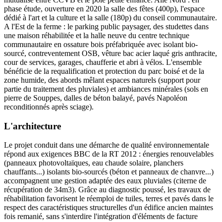
phase étude, ouverture en 2020 la salle des fêtes (400p), l'espace
dédié à l'art et la culture et la salle (180p) du conseil communautaire.
A l'Est de la ferme : le parking public paysager, des studettes dans
une maison réhabilitée et la halle neuve du centre technique
communautaire en ossature bois préfabriquée avec isolant bio-
sourcé, contreventement OSB, vêture bac acier laqué gris anthracite,
cour de services, garages, chaufferie et abri à vélos. L'ensemble
bénéficie de la requalification et protection du parc boisé et de la
zone humide, des abords mêlant espaces naturels (support pour
partie du traitement des pluviales) et ambiances minérales (sols en
pierre de Souppes, dalles de béton balayé, pavés Napoléon
reconditionnés après sciage).
L'architecture
Le projet conduit dans une démarche de qualité environnementale
répond aux exigences BBC de la RT 2012 : énergies renouvelables
(panneaux photovoltaïques, eau chaude solaire, planchers
chauffants...) isolants bio-sourcés (béton et panneaux de chanvre...)
accompagnent une gestion adaptée des eaux pluviales (citerne de
récupération de 34m3). Grâce au diagnostic poussé, les travaux de
réhabilitation favorisent le réemploi de tuiles, terres et pavés dans le
respect des caractéristiques structurelles d'un édifice ancien maintes
fois remanié, sans s'interdire l'intégration d'éléments de facture