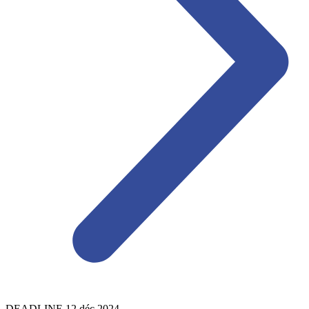
DEADLINE
12
déc
2024