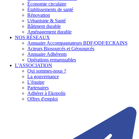
Économie circulaire
Établissements de santé
Rénovation
Urbanisme & Santé
Bâtiment durable
Aménagement durable
NOS RÉSEAUX
Annuaire Accompagnateurs BDF/QDF/ECRAINS
Acteurs Biosourcés et Géosourcés
Annuaire Adhérents
Opérations remarquables
L'ASSOCIATION
Qui sommes-nous ?
La gouvernance
L'équipe
Partenaires
Adhérer à Ekopolis
Offres d'emploi