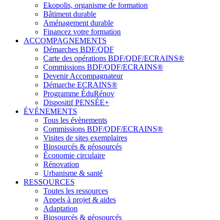
Ekopolis, organisme de formation
Bâtiment durable
Aménagement durable
Financez votre formation
ACCOMPAGNEMENTS
Démarches BDF/QDF
Carte des opérations BDF/QDF/ECRAINS®
Commissions BDF/QDF/ECRAINS®
Devenir Accompagnateur
Démarche ECRAINS®
Programme ÉduRénov
Dispositif PENSÉE+
ÉVÉNEMENTS
Tous les évènements
Commissions BDF/QDF/ECRAINS®
Visites de sites exemplaires
Biosourcés & géosourcés
Économie circulaire
Rénovation
Urbanisme & santé
RESSOURCES
Toutes les ressources
Appels à projet & aides
Adaptation
Biosourcés & géosourcés