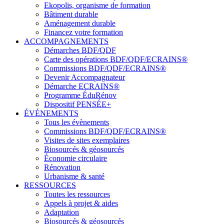
Ekopolis, organisme de formation
Bâtiment durable
Aménagement durable
Financez votre formation
ACCOMPAGNEMENTS
Démarches BDF/QDF
Carte des opérations BDF/QDF/ECRAINS®
Commissions BDF/QDF/ECRAINS®
Devenir Accompagnateur
Démarche ECRAINS®
Programme ÉduRénov
Dispositif PENSÉE+
ÉVÉNEMENTS
Tous les évènements
Commissions BDF/QDF/ECRAINS®
Visites de sites exemplaires
Biosourcés & géosourcés
Économie circulaire
Rénovation
Urbanisme & santé
RESSOURCES
Toutes les ressources
Appels à projet & aides
Adaptation
Biosourcés & géosourcés