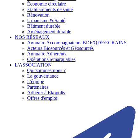
Économie circulaire
Établissements de santé
Rénovation
Urbanisme & Santé
Bâtiment durable
Aménagement durable
NOS RÉSEAUX
Annuaire Accompagnateurs BDF/QDF/ECRAINS
Acteurs Biosourcés et Géosourcés
Annuaire Adhérents
Opérations remarquables
L'ASSOCIATION
Qui sommes-nous ?
La gouvernance
L'équipe
Partenaires
Adhérer à Ekopolis
Offres d'emploi