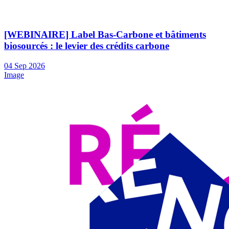
[WEBINAIRE] Label Bas-Carbone et bâtiments
biosourcés : le levier des crédits carbone
04
Sep
2026
Image