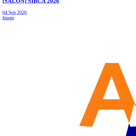
[SALON] SIBCA 2026
04
Sep
2026
Image