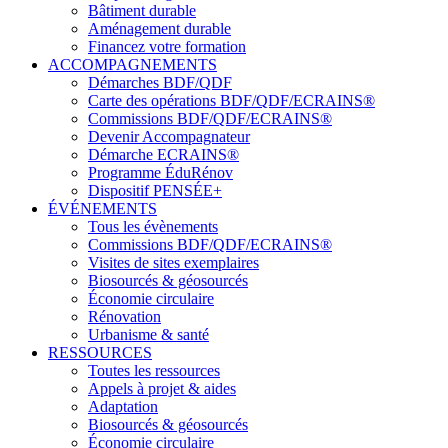
Bâtiment durable
Aménagement durable
Financez votre formation
ACCOMPAGNEMENTS
Démarches BDF/QDF
Carte des opérations BDF/QDF/ECRAINS®
Commissions BDF/QDF/ECRAINS®
Devenir Accompagnateur
Démarche ECRAINS®
Programme ÉduRénov
Dispositif PENSÉE+
ÉVÉNEMENTS
Tous les évènements
Commissions BDF/QDF/ECRAINS®
Visites de sites exemplaires
Biosourcés & géosourcés
Économie circulaire
Rénovation
Urbanisme & santé
RESSOURCES
Toutes les ressources
Appels à projet & aides
Adaptation
Biosourcés & géosourcés
Économie circulaire