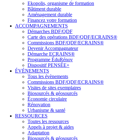
Ekopolis, organisme de formation
Bâtiment durable
Aménagement durable
Financez votre formation
ACCOMPAGNEMENTS
Démarches BDF/QDF
Carte des opérations BDF/QDF/ECRAINS®
Commissions BDF/QDF/ECRAINS®
Devenir Accompagnateur
Démarche ECRAINS®
Programme ÉduRénov
Dispositif PENSÉE+
ÉVÉNEMENTS
Tous les évènements
Commissions BDF/QDF/ECRAINS®
Visites de sites exemplaires
Biosourcés & géosourcés
Économie circulaire
Rénovation
Urbanisme & santé
RESSOURCES
Toutes les ressources
Appels à projet & aides
Adaptation
Biosourcés & géosourcés