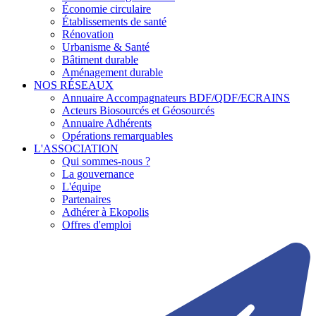
Économie circulaire
Établissements de santé
Rénovation
Urbanisme & Santé
Bâtiment durable
Aménagement durable
NOS RÉSEAUX
Annuaire Accompagnateurs BDF/QDF/ECRAINS
Acteurs Biosourcés et Géosourcés
Annuaire Adhérents
Opérations remarquables
L'ASSOCIATION
Qui sommes-nous ?
La gouvernance
L'équipe
Partenaires
Adhérer à Ekopolis
Offres d'emploi