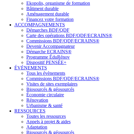
Ekopolis, organisme de formation
Bâtiment durable
Aménagement durable
Financez votre formation
ACCOMPAGNEMENTS
Démarches BDF/QDF
Carte des opérations BDF/QDF/ECRAINS®
Commissions BDF/QDF/ECRAINS®
Devenir Accompagnateur
Démarche ECRAINS®
Programme ÉduRénov
Dispositif PENSÉE+
ÉVÉNEMENTS
Tous les évènements
Commissions BDF/QDF/ECRAINS®
Visites de sites exemplaires
Biosourcés & géosourcés
Économie circulaire
Rénovation
Urbanisme & santé
RESSOURCES
Toutes les ressources
Appels à projet & aides
Adaptation
Biosourcés & géosourcés