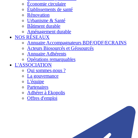
Économie circulaire
Établissements de santé
Rénovation
Urbanisme & Santé
Bâtiment durable
Aménagement durable
NOS RÉSEAUX
Annuaire Accompagnateurs BDF/QDF/ECRAINS
Acteurs Biosourcés et Géosourcés
Annuaire Adhérents
Opérations remarquables
L'ASSOCIATION
Qui sommes-nous ?
La gouvernance
L'équipe
Partenaires
Adhérer à Ekopolis
Offres d'emploi