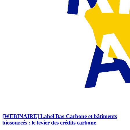
[WEBINAIRE] Label Bas-Carbone et bâtiments
biosourcés : le levier des crédits carbone