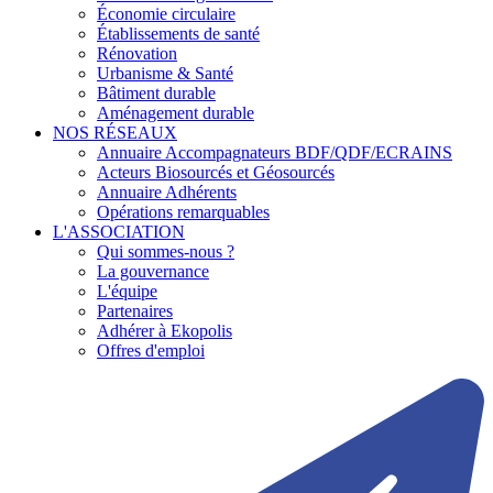
Économie circulaire
Établissements de santé
Rénovation
Urbanisme & Santé
Bâtiment durable
Aménagement durable
NOS RÉSEAUX
Annuaire Accompagnateurs BDF/QDF/ECRAINS
Acteurs Biosourcés et Géosourcés
Annuaire Adhérents
Opérations remarquables
L'ASSOCIATION
Qui sommes-nous ?
La gouvernance
L'équipe
Partenaires
Adhérer à Ekopolis
Offres d'emploi