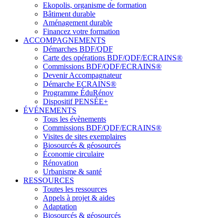
Ekopolis, organisme de formation
Bâtiment durable
Aménagement durable
Financez votre formation
ACCOMPAGNEMENTS
Démarches BDF/QDF
Carte des opérations BDF/QDF/ECRAINS®
Commissions BDF/QDF/ECRAINS®
Devenir Accompagnateur
Démarche ECRAINS®
Programme ÉduRénov
Dispositif PENSÉE+
ÉVÉNEMENTS
Tous les évènements
Commissions BDF/QDF/ECRAINS®
Visites de sites exemplaires
Biosourcés & géosourcés
Économie circulaire
Rénovation
Urbanisme & santé
RESSOURCES
Toutes les ressources
Appels à projet & aides
Adaptation
Biosourcés & géosourcés