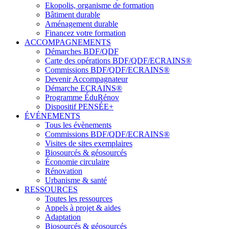
Ekopolis, organisme de formation
Bâtiment durable
Aménagement durable
Financez votre formation
ACCOMPAGNEMENTS
Démarches BDF/QDF
Carte des opérations BDF/QDF/ECRAINS®
Commissions BDF/QDF/ECRAINS®
Devenir Accompagnateur
Démarche ECRAINS®
Programme ÉduRénov
Dispositif PENSÉE+
ÉVÉNEMENTS
Tous les évènements
Commissions BDF/QDF/ECRAINS®
Visites de sites exemplaires
Biosourcés & géosourcés
Économie circulaire
Rénovation
Urbanisme & santé
RESSOURCES
Toutes les ressources
Appels à projet & aides
Adaptation
Biosourcés & géosourcés