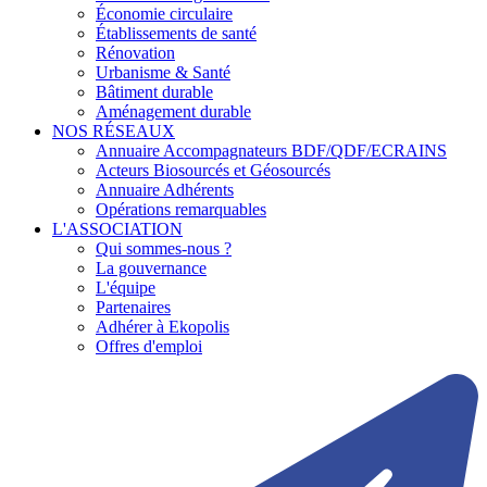
Économie circulaire
Établissements de santé
Rénovation
Urbanisme & Santé
Bâtiment durable
Aménagement durable
NOS RÉSEAUX
Annuaire Accompagnateurs BDF/QDF/ECRAINS
Acteurs Biosourcés et Géosourcés
Annuaire Adhérents
Opérations remarquables
L'ASSOCIATION
Qui sommes-nous ?
La gouvernance
L'équipe
Partenaires
Adhérer à Ekopolis
Offres d'emploi