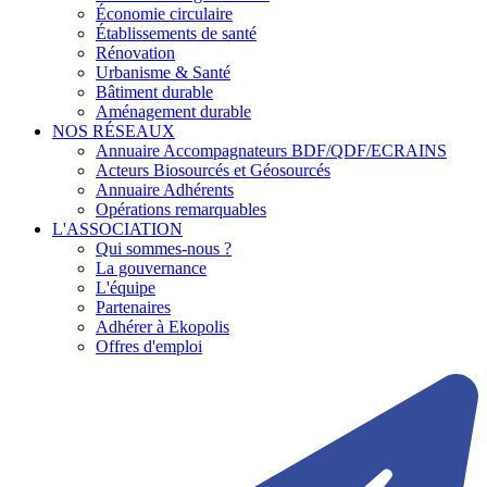
Économie circulaire
Établissements de santé
Rénovation
Urbanisme & Santé
Bâtiment durable
Aménagement durable
NOS RÉSEAUX
Annuaire Accompagnateurs BDF/QDF/ECRAINS
Acteurs Biosourcés et Géosourcés
Annuaire Adhérents
Opérations remarquables
L'ASSOCIATION
Qui sommes-nous ?
La gouvernance
L'équipe
Partenaires
Adhérer à Ekopolis
Offres d'emploi