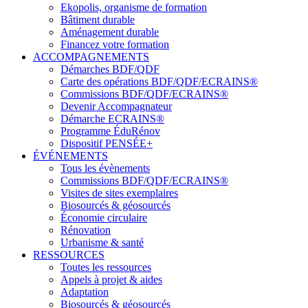
Ekopolis, organisme de formation
Bâtiment durable
Aménagement durable
Financez votre formation
ACCOMPAGNEMENTS
Démarches BDF/QDF
Carte des opérations BDF/QDF/ECRAINS®
Commissions BDF/QDF/ECRAINS®
Devenir Accompagnateur
Démarche ECRAINS®
Programme ÉduRénov
Dispositif PENSÉE+
ÉVÉNEMENTS
Tous les évènements
Commissions BDF/QDF/ECRAINS®
Visites de sites exemplaires
Biosourcés & géosourcés
Économie circulaire
Rénovation
Urbanisme & santé
RESSOURCES
Toutes les ressources
Appels à projet & aides
Adaptation
Biosourcés & géosourcés