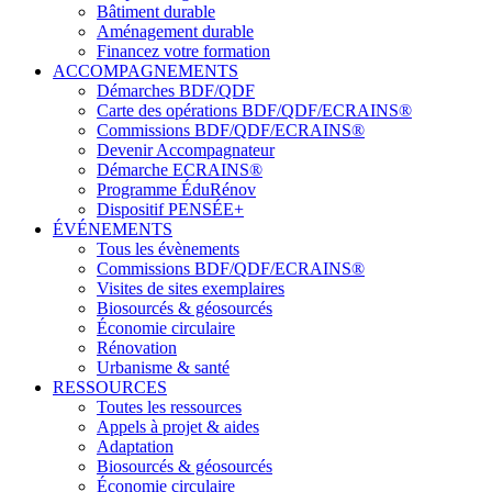
Bâtiment durable
Aménagement durable
Financez votre formation
ACCOMPAGNEMENTS
Démarches BDF/QDF
Carte des opérations BDF/QDF/ECRAINS®
Commissions BDF/QDF/ECRAINS®
Devenir Accompagnateur
Démarche ECRAINS®
Programme ÉduRénov
Dispositif PENSÉE+
ÉVÉNEMENTS
Tous les évènements
Commissions BDF/QDF/ECRAINS®
Visites de sites exemplaires
Biosourcés & géosourcés
Économie circulaire
Rénovation
Urbanisme & santé
RESSOURCES
Toutes les ressources
Appels à projet & aides
Adaptation
Biosourcés & géosourcés
Économie circulaire