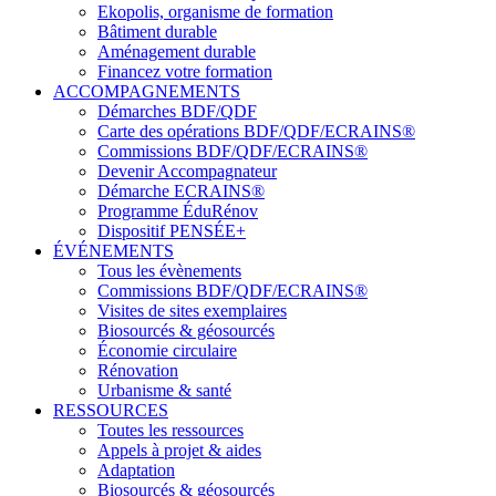
Ekopolis, organisme de formation
Bâtiment durable
Aménagement durable
Financez votre formation
ACCOMPAGNEMENTS
Démarches BDF/QDF
Carte des opérations BDF/QDF/ECRAINS®
Commissions BDF/QDF/ECRAINS®
Devenir Accompagnateur
Démarche ECRAINS®
Programme ÉduRénov
Dispositif PENSÉE+
ÉVÉNEMENTS
Tous les évènements
Commissions BDF/QDF/ECRAINS®
Visites de sites exemplaires
Biosourcés & géosourcés
Économie circulaire
Rénovation
Urbanisme & santé
RESSOURCES
Toutes les ressources
Appels à projet & aides
Adaptation
Biosourcés & géosourcés