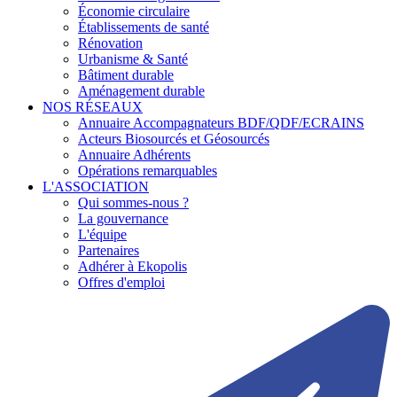
Économie circulaire
Établissements de santé
Rénovation
Urbanisme & Santé
Bâtiment durable
Aménagement durable
NOS RÉSEAUX
Annuaire Accompagnateurs BDF/QDF/ECRAINS
Acteurs Biosourcés et Géosourcés
Annuaire Adhérents
Opérations remarquables
L'ASSOCIATION
Qui sommes-nous ?
La gouvernance
L'équipe
Partenaires
Adhérer à Ekopolis
Offres d'emploi