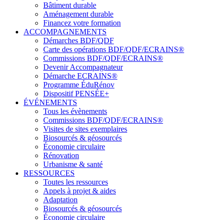
Bâtiment durable
Aménagement durable
Financez votre formation
ACCOMPAGNEMENTS
Démarches BDF/QDF
Carte des opérations BDF/QDF/ECRAINS®
Commissions BDF/QDF/ECRAINS®
Devenir Accompagnateur
Démarche ECRAINS®
Programme ÉduRénov
Dispositif PENSÉE+
ÉVÉNEMENTS
Tous les évènements
Commissions BDF/QDF/ECRAINS®
Visites de sites exemplaires
Biosourcés & géosourcés
Économie circulaire
Rénovation
Urbanisme & santé
RESSOURCES
Toutes les ressources
Appels à projet & aides
Adaptation
Biosourcés & géosourcés
Économie circulaire